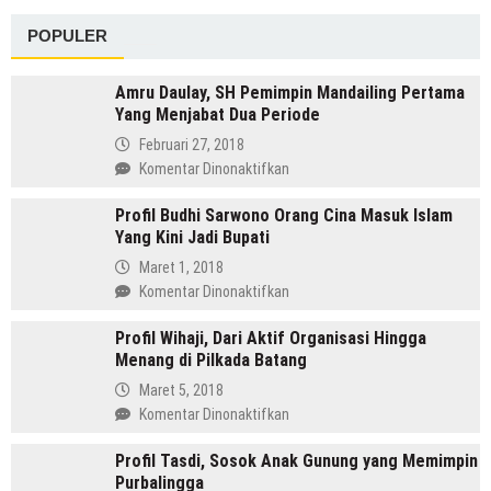
POPULER
Amru Daulay, SH Pemimpin Mandailing Pertama
Yang Menjabat Dua Periode
Februari 27, 2018
pada
Komentar Dinonaktifkan
Amru
Profil Budhi Sarwono Orang Cina Masuk Islam
Daulay,
Yang Kini Jadi Bupati
SH
Pemimpin
Maret 1, 2018
Mandailing
pada
Komentar Dinonaktifkan
Pertama
Profil
Yang
Profil Wihaji, Dari Aktif Organisasi Hingga
Budhi
Menjabat
Menang di Pilkada Batang
Sarwono
Dua
Orang
Maret 5, 2018
Periode
Cina
pada
Komentar Dinonaktifkan
Masuk
Profil
Islam
Profil Tasdi, Sosok Anak Gunung yang Memimpin
Wihaji,
Yang
Purbalingga
Dari