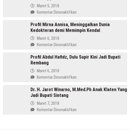
Kini
Aktif
Maret 5, 2018
Jadi
Organisasi
pada
Komentar Dinonaktifkan
Bupati
Hingga
Profil
Menang
Profil Mirna Annisa, Meninggalkan Dunia
Tasdi,
di
Kedokteran demi Memimpin Kendal
Sosok
Pilkada
Anak
Maret 6, 2018
Batang
Gunung
pada
Komentar Dinonaktifkan
yang
Profil
Memimpin
Profil Abdul Hafidz, Dulu Supir Kini Jadi Bupati
Mirna
Purbalingga
Rembang
Annisa,
Meninggalkan
Maret 6, 2018
Dunia
pada
Komentar Dinonaktifkan
Kedokteran
Profil
demi
Dr. H. Jarot Winarno, M.Med.Ph Anak Klaten Yang
Abdul
Memimpin
Jadi Bupati Sintang
Hafidz,
Kendal
Dulu
Maret 7, 2018
Supir
pada
Komentar Dinonaktifkan
Kini
Dr.
Jadi
H.
Bupati
Jarot