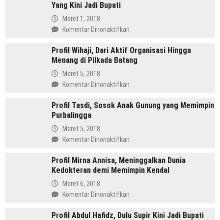
Yang Kini Jadi Bupati
SH
Pemimpin
Maret 1, 2018
Mandailing
pada
Komentar Dinonaktifkan
Pertama
Profil
Yang
Profil Wihaji, Dari Aktif Organisasi Hingga
Budhi
Menjabat
Menang di Pilkada Batang
Sarwono
Dua
Orang
Maret 5, 2018
Periode
Cina
pada
Komentar Dinonaktifkan
Masuk
Profil
Islam
Profil Tasdi, Sosok Anak Gunung yang Memimpin
Wihaji,
Yang
Purbalingga
Dari
Kini
Aktif
Maret 5, 2018
Jadi
Organisasi
pada
Komentar Dinonaktifkan
Bupati
Hingga
Profil
Menang
Profil Mirna Annisa, Meninggalkan Dunia
Tasdi,
di
Kedokteran demi Memimpin Kendal
Sosok
Pilkada
Anak
Maret 6, 2018
Batang
Gunung
pada
Komentar Dinonaktifkan
yang
Profil
Memimpin
Profil Abdul Hafidz, Dulu Supir Kini Jadi Bupati
Mirna