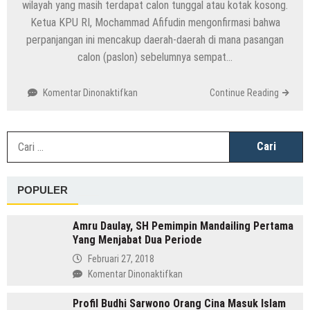
wilayah yang masih terdapat calon tunggal atau kotak kosong.
Ketua KPU RI, Mochammad Afifudin mengonfirmasi bahwa
perpanjangan ini mencakup daerah-daerah di mana pasangan
calon (paslon) sebelumnya sempat…
pada
Komentar Dinonaktifkan
Continue Reading
KPU
Buka
Kembali
C
Pendaftaran
u
Pilkada
2024
POPULER
di
Wilayah
Calon
Amru Daulay, SH Pemimpin Mandailing Pertama
Tunggal
Yang Menjabat Dua Periode
Februari 27, 2018
pada
Komentar Dinonaktifkan
Amru
Profil Budhi Sarwono Orang Cina Masuk Islam
Daulay,