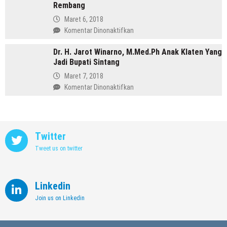
Purbalingga
Rembang
Annisa,
Meninggalkan
Maret 6, 2018
Dunia
pada
Komentar Dinonaktifkan
Kedokteran
Profil
demi
Dr. H. Jarot Winarno, M.Med.Ph Anak Klaten Yang
Abdul
Memimpin
Jadi Bupati Sintang
Hafidz,
Kendal
Dulu
Maret 7, 2018
Supir
pada
Komentar Dinonaktifkan
Kini
Dr.
Jadi
H.
Bupati
Jarot
Rembang
Winarno,
Twitter
M.Med.Ph
Tweet us on twitter
Anak
Klaten
Yang
Jadi
Linkedin
Bupati
Join us on Linkedin
Sintang