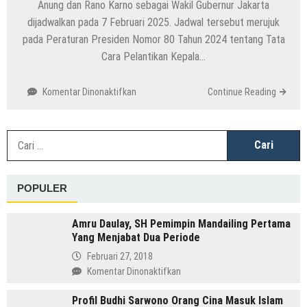
Anung dan Rano Karno sebagai Wakil Gubernur Jakarta
dijadwalkan pada 7 Februari 2025. Jadwal tersebut merujuk
pada Peraturan Presiden Nomor 80 Tahun 2024 tentang Tata
Cara Pelantikan Kepala…
pada
Komentar Dinonaktifkan
Continue Reading
Masih
Bulan
Depan:
C
Pelantikan
u
Gubernur
Jakarta
POPULER
Dijadwalkan
7
Februari
Amru Daulay, SH Pemimpin Mandailing Pertama
2025
Yang Menjabat Dua Periode
Februari 27, 2018
pada
Komentar Dinonaktifkan
Amru
Profil Budhi Sarwono Orang Cina Masuk Islam
Daulay,