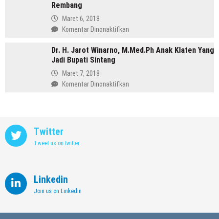
Purbalingga
Rembang
Annisa,
Meninggalkan
Maret 6, 2018
Dunia
pada
Komentar Dinonaktifkan
Kedokteran
Profil
demi
Dr. H. Jarot Winarno, M.Med.Ph Anak Klaten Yang
Abdul
Memimpin
Jadi Bupati Sintang
Hafidz,
Kendal
Dulu
Maret 7, 2018
Supir
pada
Komentar Dinonaktifkan
Kini
Dr.
Jadi
H.
Bupati
Jarot
Rembang
Winarno,
Twitter
M.Med.Ph
Tweet us on twitter
Anak
Klaten
Yang
Jadi
Linkedin
Bupati
Join us on Linkedin
Sintang