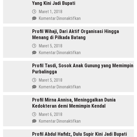
Yang Kini Jadi Bupati
SH
Pemimpin
Maret 1, 2018
Mandailing
pada
Komentar Dinonaktifkan
Pertama
Profil
Yang
Profil Wihaji, Dari Aktif Organisasi Hingga
Budhi
Menjabat
Menang di Pilkada Batang
Sarwono
Dua
Orang
Maret 5, 2018
Periode
Cina
pada
Komentar Dinonaktifkan
Masuk
Profil
Islam
Profil Tasdi, Sosok Anak Gunung yang Memimpin
Wihaji,
Yang
Purbalingga
Dari
Kini
Aktif
Maret 5, 2018
Jadi
Organisasi
pada
Komentar Dinonaktifkan
Bupati
Hingga
Profil
Menang
Profil Mirna Annisa, Meninggalkan Dunia
Tasdi,
di
Kedokteran demi Memimpin Kendal
Sosok
Pilkada
Anak
Maret 6, 2018
Batang
Gunung
pada
Komentar Dinonaktifkan
yang
Profil
Memimpin
Profil Abdul Hafidz, Dulu Supir Kini Jadi Bupati
Mirna