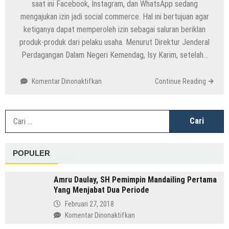
saat ini Facebook, Instagram, dan WhatsApp sedang
mengajukan izin jadi social commerce. Hal ini bertujuan agar
ketiganya dapat memperoleh izin sebagai saluran beriklan
produk-produk dari pelaku usaha. Menurut Direktur Jenderal
Perdagangan Dalam Negeri Kemendag, Isy Karim, setelah…
pada
Komentar Dinonaktifkan
Continue Reading
Klarifikasi
Kemendag:
Pengajuan
C
Izin
u
Social
Commerce
POPULER
oleh
Facebook,
Instagram
Amru Daulay, SH Pemimpin Mandailing Pertama
dan
Yang Menjabat Dua Periode
WhatsApp
Februari 27, 2018
pada
Komentar Dinonaktifkan
Amru