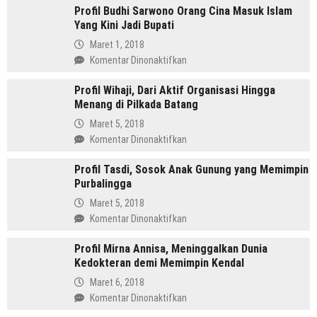
Profil Budhi Sarwono Orang Cina Masuk Islam
Daulay,
Yang Kini Jadi Bupati
SH
Pemimpin
Maret 1, 2018
Mandailing
pada
Komentar Dinonaktifkan
Pertama
Profil
Yang
Profil Wihaji, Dari Aktif Organisasi Hingga
Budhi
Menjabat
Menang di Pilkada Batang
Sarwono
Dua
Orang
Maret 5, 2018
Periode
Cina
pada
Komentar Dinonaktifkan
Masuk
Profil
Islam
Profil Tasdi, Sosok Anak Gunung yang Memimpin
Wihaji,
Yang
Purbalingga
Dari
Kini
Aktif
Maret 5, 2018
Jadi
Organisasi
pada
Komentar Dinonaktifkan
Bupati
Hingga
Profil
Menang
Profil Mirna Annisa, Meninggalkan Dunia
Tasdi,
di
Kedokteran demi Memimpin Kendal
Sosok
Pilkada
Anak
Maret 6, 2018
Batang
Gunung
pada
Komentar Dinonaktifkan
yang
Profil