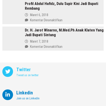
Memimpin
Profil Abdul Hafidz, Dulu Supir Kini Jadi Bupati
Mirna
Purbalingga
Rembang
Annisa,
Meninggalkan
Maret 6, 2018
Dunia
pada
Komentar Dinonaktifkan
Kedokteran
Profil
demi
Dr. H. Jarot Winarno, M.Med.Ph Anak Klaten Yang
Abdul
Memimpin
Jadi Bupati Sintang
Hafidz,
Kendal
Dulu
Maret 7, 2018
Supir
pada
Komentar Dinonaktifkan
Kini
Dr.
Jadi
H.
Bupati
Jarot
Rembang
Winarno,
Twitter
M.Med.Ph
Tweet us on twitter
Anak
Klaten
Yang
Jadi
Linkedin
Bupati
Join us on Linkedin
Sintang