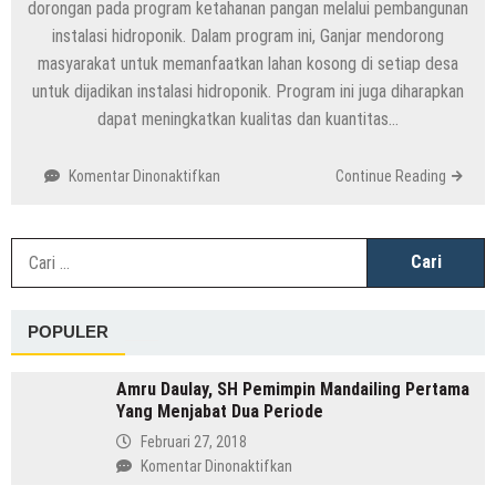
dorongan pada program ketahanan pangan melalui pembangunan
instalasi hidroponik. Dalam program ini, Ganjar mendorong
masyarakat untuk memanfaatkan lahan kosong di setiap desa
untuk dijadikan instalasi hidroponik. Program ini juga diharapkan
dapat meningkatkan kualitas dan kuantitas…
pada
Komentar Dinonaktifkan
Continue Reading
Ganjar
Pranowo
Pelopori
C
Rakyat
u
Manfaatkan
Lahan
POPULER
Kosong
untuk
Program
Amru Daulay, SH Pemimpin Mandailing Pertama
Instalasi
Yang Menjabat Dua Periode
Hidroponik
Februari 27, 2018
pada
Komentar Dinonaktifkan
Amru