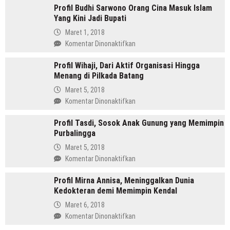
Profil Budhi Sarwono Orang Cina Masuk Islam
Daulay,
Yang Kini Jadi Bupati
SH
Pemimpin
Maret 1, 2018
Mandailing
pada
Komentar Dinonaktifkan
Pertama
Profil
Yang
Profil Wihaji, Dari Aktif Organisasi Hingga
Budhi
Menjabat
Menang di Pilkada Batang
Sarwono
Dua
Orang
Maret 5, 2018
Periode
Cina
pada
Komentar Dinonaktifkan
Masuk
Profil
Islam
Profil Tasdi, Sosok Anak Gunung yang Memimpin
Wihaji,
Yang
Purbalingga
Dari
Kini
Aktif
Maret 5, 2018
Jadi
Organisasi
pada
Komentar Dinonaktifkan
Bupati
Hingga
Profil
Menang
Profil Mirna Annisa, Meninggalkan Dunia
Tasdi,
di
Kedokteran demi Memimpin Kendal
Sosok
Pilkada
Anak
Maret 6, 2018
Batang
Gunung
pada
Komentar Dinonaktifkan
yang
Profil