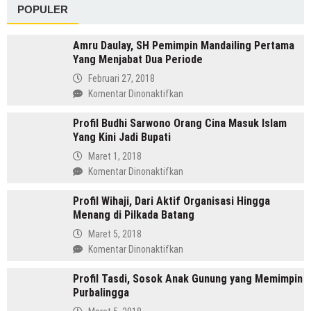
POPULER
Paradise
Of
Java
Amru Daulay, SH Pemimpin Mandailing Pertama
Yang Menjabat Dua Periode
Februari 27, 2018
pada
Komentar Dinonaktifkan
Amru
Profil Budhi Sarwono Orang Cina Masuk Islam
Daulay,
Yang Kini Jadi Bupati
SH
Pemimpin
Maret 1, 2018
Mandailing
pada
Komentar Dinonaktifkan
Pertama
Profil
Yang
Profil Wihaji, Dari Aktif Organisasi Hingga
Budhi
Menjabat
Menang di Pilkada Batang
Sarwono
Dua
Orang
Maret 5, 2018
Periode
Cina
pada
Komentar Dinonaktifkan
Masuk
Profil
Islam
Profil Tasdi, Sosok Anak Gunung yang Memimpin
Wihaji,
Yang
Purbalingga
Dari
Kini
Aktif