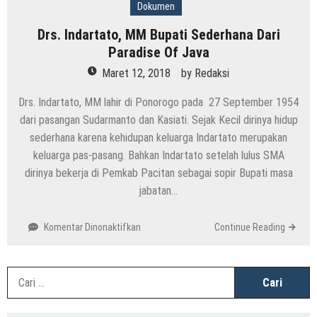
Dokumen
Drs. Indartato, MM Bupati Sederhana Dari
Paradise Of Java
Maret 12, 2018
by
Redaksi
Drs. Indartato, MM lahir di Ponorogo pada 27 September 1954
dari pasangan Sudarmanto dan Kasiati. Sejak Kecil dirinya hidup
sederhana karena kehidupan keluarga Indartato merupakan
keluarga pas-pasang. Bahkan Indartato setelah lulus SMA
dirinya bekerja di Pemkab Pacitan sebagai sopir Bupati masa
jabatan…
pada
Komentar Dinonaktifkan
Continue Reading
Drs.
Indartato,
MM
C
Bupati
u
Sederhana
Dari