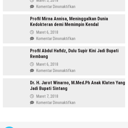
Maret 5, 2018
Jadi
Organisasi
pada
Komentar Dinonaktifkan
Bupati
Hingga
Profil
Menang
Profil Mirna Annisa, Meninggalkan Dunia
Tasdi,
di
Kedokteran demi Memimpin Kendal
Sosok
Pilkada
Anak
Maret 6, 2018
Batang
Gunung
pada
Komentar Dinonaktifkan
yang
Profil
Memimpin
Profil Abdul Hafidz, Dulu Supir Kini Jadi Bupati
Mirna
Purbalingga
Rembang
Annisa,
Meninggalkan
Maret 6, 2018
Dunia
pada
Komentar Dinonaktifkan
Kedokteran
Profil
demi
Dr. H. Jarot Winarno, M.Med.Ph Anak Klaten Yang
Abdul
Memimpin
Jadi Bupati Sintang
Hafidz,
Kendal
Dulu
Maret 7, 2018
Supir
pada
Komentar Dinonaktifkan
Kini
Dr.
Jadi
H.
Bupati
Jarot
Rembang
Winarno,