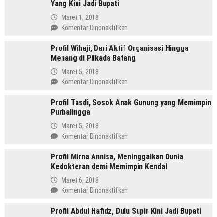
Yang Kini Jadi Bupati
SH
Pemimpin
Maret 1, 2018
Mandailing
pada
Komentar Dinonaktifkan
Pertama
Profil
Yang
Profil Wihaji, Dari Aktif Organisasi Hingga
Budhi
Menjabat
Menang di Pilkada Batang
Sarwono
Dua
Orang
Maret 5, 2018
Periode
Cina
pada
Komentar Dinonaktifkan
Masuk
Profil
Islam
Profil Tasdi, Sosok Anak Gunung yang Memimpin
Wihaji,
Yang
Purbalingga
Dari
Kini
Aktif
Maret 5, 2018
Jadi
Organisasi
pada
Komentar Dinonaktifkan
Bupati
Hingga
Profil
Menang
Profil Mirna Annisa, Meninggalkan Dunia
Tasdi,
di
Kedokteran demi Memimpin Kendal
Sosok
Pilkada
Anak
Maret 6, 2018
Batang
Gunung
pada
Komentar Dinonaktifkan
yang
Profil
Memimpin
Profil Abdul Hafidz, Dulu Supir Kini Jadi Bupati
Mirna