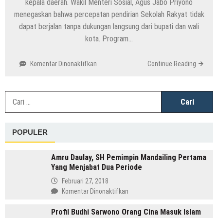
kepala daerah. Wakil Menteri Sosial, Agus Jabo Priyono
menegaskan bahwa percepatan pendirian Sekolah Rakyat tidak
dapat berjalan tanpa dukungan langsung dari bupati dan wali
kota. Program…
pada
Komentar Dinonaktifkan
Continue Reading
Peran
Kepala
Daerah
C
dalam
u
Percepatan
Sekolah
POPULER
Rakyat
untuk
Putus
Amru Daulay, SH Pemimpin Mandailing Pertama
Rantai
Yang Menjabat Dua Periode
Kemiskinan,
Februari 27, 2018
Simak
pada
Komentar Dinonaktifkan
Penjelasannya!
Amru
Profil Budhi Sarwono Orang Cina Masuk Islam
Daulay,