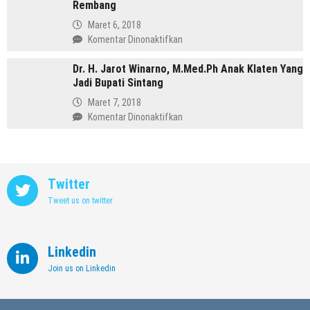
Purbalingga
Rembang
Annisa,
Meninggalkan
Maret 6, 2018
Dunia
pada
Komentar Dinonaktifkan
Kedokteran
Profil
demi
Dr. H. Jarot Winarno, M.Med.Ph Anak Klaten Yang
Abdul
Memimpin
Jadi Bupati Sintang
Hafidz,
Kendal
Dulu
Maret 7, 2018
Supir
pada
Komentar Dinonaktifkan
Kini
Dr.
Jadi
H.
Bupati
Jarot
Rembang
Winarno,
Twitter
M.Med.Ph
Tweet us on twitter
Anak
Klaten
Yang
Jadi
Linkedin
Bupati
Join us on Linkedin
Sintang