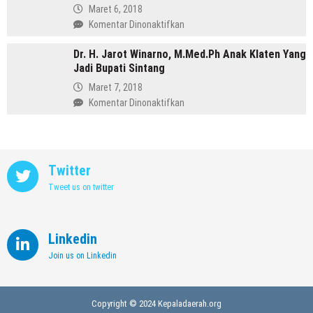
Meninggalkan
Maret 6, 2018
Dunia
pada
Komentar Dinonaktifkan
Kedokteran
Profil
demi
Dr. H. Jarot Winarno, M.Med.Ph Anak Klaten Yang
Abdul
Memimpin
Jadi Bupati Sintang
Hafidz,
Kendal
Dulu
Maret 7, 2018
Supir
pada
Komentar Dinonaktifkan
Kini
Dr.
Jadi
H.
Bupati
Jarot
Rembang
Winarno,
Twitter
M.Med.Ph
Tweet us on twitter
Anak
Klaten
Yang
Jadi
Linkedin
Bupati
Join us on Linkedin
Sintang
Copyright © 2024 Kepaladaerah.org