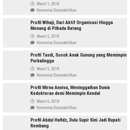
Pemimpin
Maret 1, 2018
Mandailing
pada
Komentar Dinonaktifkan
Pertama
Profil
Yang
Profil Wihaji, Dari Aktif Organisasi Hingga
Budhi
Menjabat
Menang di Pilkada Batang
Sarwono
Dua
Orang
Maret 5, 2018
Periode
Cina
pada
Komentar Dinonaktifkan
Masuk
Profil
Islam
Profil Tasdi, Sosok Anak Gunung yang Memimpin
Wihaji,
Yang
Purbalingga
Dari
Kini
Aktif
Maret 5, 2018
Jadi
Organisasi
pada
Komentar Dinonaktifkan
Bupati
Hingga
Profil
Menang
Profil Mirna Annisa, Meninggalkan Dunia
Tasdi,
di
Kedokteran demi Memimpin Kendal
Sosok
Pilkada
Anak
Maret 6, 2018
Batang
Gunung
pada
Komentar Dinonaktifkan
yang
Profil
Memimpin
Profil Abdul Hafidz, Dulu Supir Kini Jadi Bupati
Mirna
Purbalingga
Rembang
Annisa,