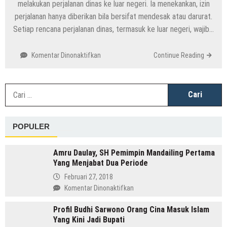
melakukan perjalanan dinas ke luar negeri. Ia menekankan, izin
perjalanan hanya diberikan bila bersifat mendesak atau darurat.
Setiap rencana perjalanan dinas, termasuk ke luar negeri, wajib…
pada
Komentar Dinonaktifkan
Continue Reading
Galaknya
Dedi
Mulyadi
C
Ingatkan
u
Kepala
Daerah
POPULER
Tak
Sering
ke
Amru Daulay, SH Pemimpin Mandailing Pertama
Luar
Yang Menjabat Dua Periode
Negeri,
Februari 27, 2018
Kenapa?
pada
Komentar Dinonaktifkan
Amru
Profil Budhi Sarwono Orang Cina Masuk Islam
Daulay,
Yang Kini Jadi Bupati
SH