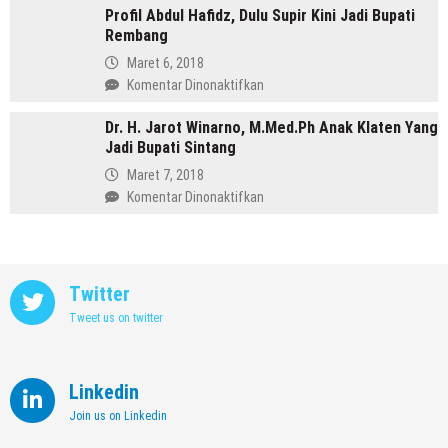
Memimpin
Profil Abdul Hafidz, Dulu Supir Kini Jadi Bupati
Mirna
Purbalingga
Rembang
Annisa,
Meninggalkan
Maret 6, 2018
Dunia
pada
Komentar Dinonaktifkan
Kedokteran
Profil
demi
Dr. H. Jarot Winarno, M.Med.Ph Anak Klaten Yang
Abdul
Memimpin
Jadi Bupati Sintang
Hafidz,
Kendal
Dulu
Maret 7, 2018
Supir
pada
Komentar Dinonaktifkan
Kini
Dr.
Jadi
H.
Bupati
Jarot
Rembang
Winarno,
Twitter
M.Med.Ph
Tweet us on twitter
Anak
Klaten
Yang
Jadi
Linkedin
Bupati
Join us on Linkedin
Sintang