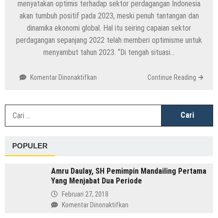
menyatakan optimis terhadap sektor perdagangan Indonesia
akan tumbuh positif pada 2023, meski penuh tantangan dan
dinamika ekonomi global. Hal itu seiring capaian sektor
perdagangan sepanjang 2022 telah memberi optimisme untuk
menyambut tahun 2023. “Di tengah situasi…
pada
Komentar Dinonaktifkan
Continue Reading
Mendag
Zulkifli
Hasan
C
Optimis
u
Bisa
Kendalikan
POPULER
Harga
Pangan
dan
Amru Daulay, SH Pemimpin Mandailing Pertama
Kebutuhan
Yang Menjabat Dua Periode
Pokok
Februari 27, 2018
Sepanjang
pada
Komentar Dinonaktifkan
2023
Amru