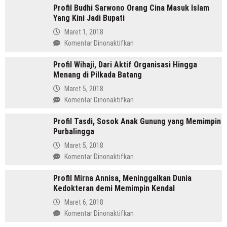
Profil Budhi Sarwono Orang Cina Masuk Islam
Daulay,
Yang Kini Jadi Bupati
SH
Pemimpin
Maret 1, 2018
Mandailing
pada
Komentar Dinonaktifkan
Pertama
Profil
Yang
Profil Wihaji, Dari Aktif Organisasi Hingga
Budhi
Menjabat
Menang di Pilkada Batang
Sarwono
Dua
Orang
Maret 5, 2018
Periode
Cina
pada
Komentar Dinonaktifkan
Masuk
Profil
Islam
Profil Tasdi, Sosok Anak Gunung yang Memimpin
Wihaji,
Yang
Purbalingga
Dari
Kini
Aktif
Maret 5, 2018
Jadi
Organisasi
pada
Komentar Dinonaktifkan
Bupati
Hingga
Profil
Menang
Profil Mirna Annisa, Meninggalkan Dunia
Tasdi,
di
Kedokteran demi Memimpin Kendal
Sosok
Pilkada
Anak
Maret 6, 2018
Batang
Gunung
pada
Komentar Dinonaktifkan
yang
Profil