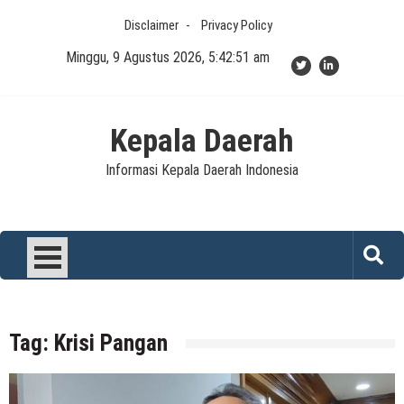
Skip
Disclaimer
Privacy Policy
to
content
Minggu, 9 Agustus 2026, 5:42:51 am
Kepala Daerah
Informasi Kepala Daerah Indonesia
Tag:
Krisi Pangan