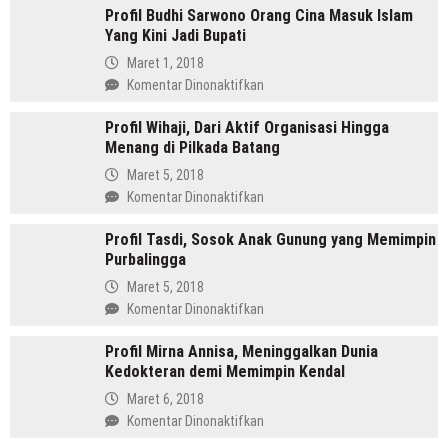
Profil Budhi Sarwono Orang Cina Masuk Islam
Daulay,
Yang Kini Jadi Bupati
SH
Pemimpin
Maret 1, 2018
Mandailing
pada
Komentar Dinonaktifkan
Pertama
Profil
Yang
Profil Wihaji, Dari Aktif Organisasi Hingga
Budhi
Menjabat
Menang di Pilkada Batang
Sarwono
Dua
Orang
Maret 5, 2018
Periode
Cina
pada
Komentar Dinonaktifkan
Masuk
Profil
Islam
Profil Tasdi, Sosok Anak Gunung yang Memimpin
Wihaji,
Yang
Purbalingga
Dari
Kini
Aktif
Maret 5, 2018
Jadi
Organisasi
pada
Komentar Dinonaktifkan
Bupati
Hingga
Profil
Menang
Profil Mirna Annisa, Meninggalkan Dunia
Tasdi,
di
Kedokteran demi Memimpin Kendal
Sosok
Pilkada
Anak
Maret 6, 2018
Batang
Gunung
pada
Komentar Dinonaktifkan
yang
Profil