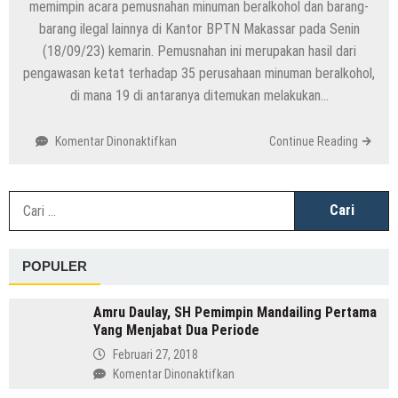
memimpin acara pemusnahan minuman beralkohol dan barang-
barang ilegal lainnya di Kantor BPTN Makassar pada Senin
(18/09/23) kemarin. Pemusnahan ini merupakan hasil dari
pengawasan ketat terhadap 35 perusahaan minuman beralkohol,
di mana 19 di antaranya ditemukan melakukan…
pada
Komentar Dinonaktifkan
Continue Reading
Pemusnahan
Minuman
Beralkohol
C
dan
u
Barang
Ilegal
POPULER
Senilai
Rp7
Miliar:
Amru Daulay, SH Pemimpin Mandailing Pertama
Langkah
Yang Menjabat Dua Periode
Tegas
Februari 27, 2018
Menteri
pada
Komentar Dinonaktifkan
Perdagangan?
Amru