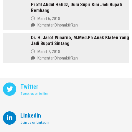
Memimpin
Profil Abdul Hafidz, Dulu Supir Kini Jadi Bupati
Mirna
Purbalingga
Rembang
Annisa,
Meninggalkan
Maret 6, 2018
Dunia
pada
Komentar Dinonaktifkan
Kedokteran
Profil
demi
Dr. H. Jarot Winarno, M.Med.Ph Anak Klaten Yang
Abdul
Memimpin
Jadi Bupati Sintang
Hafidz,
Kendal
Dulu
Maret 7, 2018
Supir
pada
Komentar Dinonaktifkan
Kini
Dr.
Jadi
H.
Bupati
Jarot
Rembang
Winarno,
Twitter
M.Med.Ph
Tweet us on twitter
Anak
Klaten
Yang
Jadi
Linkedin
Bupati
Join us on Linkedin
Sintang