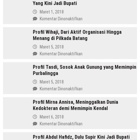
Yang Kini Jadi Bupati
SH
Pemimpin
Maret 1, 2018
Mandailing
pada
Komentar Dinonaktifkan
Pertama
Profil
Yang
Profil Wihaji, Dari Aktif Organisasi Hingga
Budhi
Menjabat
Menang di Pilkada Batang
Sarwono
Dua
Orang
Maret 5, 2018
Periode
Cina
pada
Komentar Dinonaktifkan
Masuk
Profil
Islam
Profil Tasdi, Sosok Anak Gunung yang Memimpin
Wihaji,
Yang
Purbalingga
Dari
Kini
Aktif
Maret 5, 2018
Jadi
Organisasi
pada
Komentar Dinonaktifkan
Bupati
Hingga
Profil
Menang
Profil Mirna Annisa, Meninggalkan Dunia
Tasdi,
di
Kedokteran demi Memimpin Kendal
Sosok
Pilkada
Anak
Maret 6, 2018
Batang
Gunung
pada
Komentar Dinonaktifkan
yang
Profil
Memimpin
Profil Abdul Hafidz, Dulu Supir Kini Jadi Bupati
Mirna