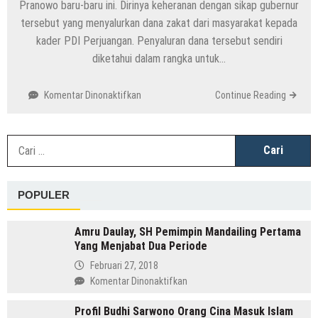
Pranowo baru-baru ini. Dirinya keheranan dengan sikap gubernur
tersebut yang menyalurkan dana zakat dari masyarakat kepada
kader PDI Perjuangan. Penyaluran dana tersebut sendiri
diketahui dalam rangka untuk…
pada
Komentar Dinonaktifkan
Continue Reading
Ramai
soal
Ganjar
C
Pranowo
u
Berikan
Dana
POPULER
Baznas
ke
Kadernya,
Amru Daulay, SH Pemimpin Mandailing Pertama
Netizen
Yang Menjabat Dua Periode
Ajukan
Februari 27, 2018
Protes
pada
Komentar Dinonaktifkan
Amru
Profil Budhi Sarwono Orang Cina Masuk Islam
Daulay,