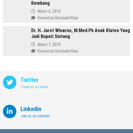
Purbalingga
Rembang
Annisa,
Meninggalkan
Maret 6, 2018
Dunia
pada
Komentar Dinonaktifkan
Kedokteran
Profil
demi
Dr. H. Jarot Winarno, M.Med.Ph Anak Klaten Yang
Abdul
Memimpin
Jadi Bupati Sintang
Hafidz,
Kendal
Dulu
Maret 7, 2018
Supir
pada
Komentar Dinonaktifkan
Kini
Dr.
Jadi
H.
Bupati
Jarot
Rembang
Winarno,
Twitter
M.Med.Ph
Tweet us on twitter
Anak
Klaten
Yang
Jadi
Linkedin
Bupati
Join us on Linkedin
Sintang