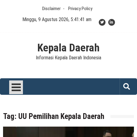
Skip
Disclaimer
Privacy Policy
to
content
Minggu, 9 Agustus 2026, 5:41:41 am
Kepala Daerah
Informasi Kepala Daerah Indonesia
Tag:
UU Pemilihan Kepala Daerah