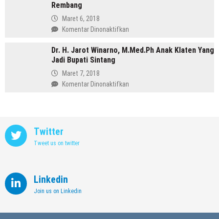
Purbalingga
Rembang
Annisa,
Meninggalkan
Maret 6, 2018
Dunia
pada
Komentar Dinonaktifkan
Kedokteran
Profil
demi
Dr. H. Jarot Winarno, M.Med.Ph Anak Klaten Yang
Abdul
Memimpin
Jadi Bupati Sintang
Hafidz,
Kendal
Dulu
Maret 7, 2018
Supir
pada
Komentar Dinonaktifkan
Kini
Dr.
Jadi
H.
Bupati
Jarot
Rembang
Winarno,
Twitter
M.Med.Ph
Tweet us on twitter
Anak
Klaten
Yang
Jadi
Linkedin
Bupati
Join us on Linkedin
Sintang