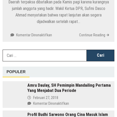
Daerah terpaksa dibatalkan pada Kamis pagi karena kurangnya
jumlah anggota yang hadir. Wakil Ketua DPR, Sufmi Dasco
Ahmad menyatakan bahwa rapat lanjutan akan segera
dijadwalkan setelah rapat…
pada
Komentar Dinonaktifkan
Continue Reading
Sidang
Pleno
DPR
C
Batal,
u
Revisi
UU
POPULER
Pemilihan
Kepala
Daerah
Amru Daulay, SH Pemimpin Mandailing Pertama
Terhambat
Yang Menjabat Dua Periode
Februari 27, 2018
pada
Komentar Dinonaktifkan
Amru
Profil Budhi Sarwono Orang Cina Masuk Islam
Daulay,