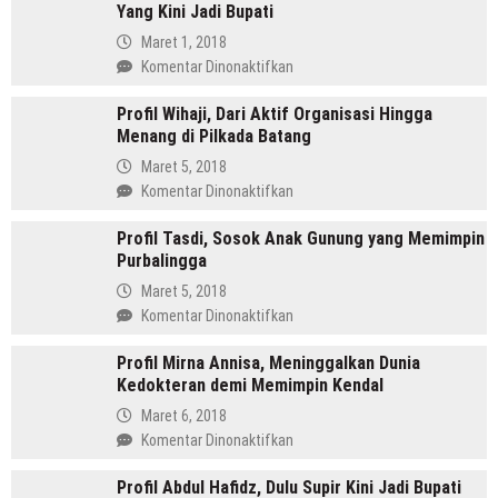
Yang Kini Jadi Bupati
SH
Pemimpin
Maret 1, 2018
Mandailing
pada
Komentar Dinonaktifkan
Pertama
Profil
Yang
Profil Wihaji, Dari Aktif Organisasi Hingga
Budhi
Menjabat
Menang di Pilkada Batang
Sarwono
Dua
Orang
Maret 5, 2018
Periode
Cina
pada
Komentar Dinonaktifkan
Masuk
Profil
Islam
Profil Tasdi, Sosok Anak Gunung yang Memimpin
Wihaji,
Yang
Purbalingga
Dari
Kini
Aktif
Maret 5, 2018
Jadi
Organisasi
pada
Komentar Dinonaktifkan
Bupati
Hingga
Profil
Menang
Profil Mirna Annisa, Meninggalkan Dunia
Tasdi,
di
Kedokteran demi Memimpin Kendal
Sosok
Pilkada
Anak
Maret 6, 2018
Batang
Gunung
pada
Komentar Dinonaktifkan
yang
Profil
Memimpin
Profil Abdul Hafidz, Dulu Supir Kini Jadi Bupati
Mirna