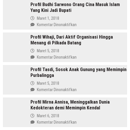
Lokal?
Profil Budhi Sarwono Orang Cina Masuk Islam
Daulay,
Yang Kini Jadi Bupati
SH
Pemimpin
Maret 1, 2018
Mandailing
pada
Komentar Dinonaktifkan
Pertama
Profil
Yang
Profil Wihaji, Dari Aktif Organisasi Hingga
Budhi
Menjabat
Menang di Pilkada Batang
Sarwono
Dua
Orang
Maret 5, 2018
Periode
Cina
pada
Komentar Dinonaktifkan
Masuk
Profil
Islam
Profil Tasdi, Sosok Anak Gunung yang Memimpin
Wihaji,
Yang
Purbalingga
Dari
Kini
Aktif
Maret 5, 2018
Jadi
Organisasi
pada
Komentar Dinonaktifkan
Bupati
Hingga
Profil
Menang
Profil Mirna Annisa, Meninggalkan Dunia
Tasdi,
di
Kedokteran demi Memimpin Kendal
Sosok
Pilkada
Anak
Maret 6, 2018
Batang
Gunung
pada
Komentar Dinonaktifkan
yang
Profil