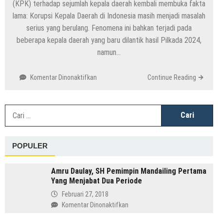
(KPK) terhadap sejumlah kepala daerah kembali membuka fakta
lama: Korupsi Kepala Daerah di Indonesia masih menjadi masalah
serius yang berulang. Fenomena ini bahkan terjadi pada
beberapa kepala daerah yang baru dilantik hasil Pilkada 2024,
namun…
pada
Komentar Dinonaktifkan
Continue Reading
Korupsi
Kepala
Daerah
C
di
u
Indonesia
Masih
POPULER
Kronis,
OTT
KPK
Amru Daulay, SH Pemimpin Mandailing Pertama
Jadi
Yang Menjabat Dua Periode
Alarm
Februari 27, 2018
Sistem
pada
Komentar Dinonaktifkan
Politik
Amru