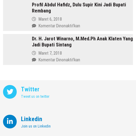
Memimpin
Profil Abdul Hafidz, Dulu Supir Kini Jadi Bupati
Mirna
Purbalingga
Rembang
Annisa,
Meninggalkan
Maret 6, 2018
Dunia
pada
Komentar Dinonaktifkan
Kedokteran
Profil
demi
Dr. H. Jarot Winarno, M.Med.Ph Anak Klaten Yang
Abdul
Memimpin
Jadi Bupati Sintang
Hafidz,
Kendal
Dulu
Maret 7, 2018
Supir
pada
Komentar Dinonaktifkan
Kini
Dr.
Jadi
H.
Bupati
Jarot
Rembang
Winarno,
Twitter
M.Med.Ph
Tweet us on twitter
Anak
Klaten
Yang
Jadi
Linkedin
Bupati
Join us on Linkedin
Sintang