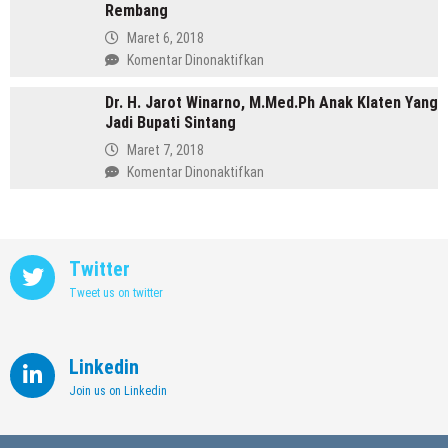
Purbalingga
Rembang
Annisa,
Meninggalkan
Maret 6, 2018
Dunia
pada
Komentar Dinonaktifkan
Kedokteran
Profil
demi
Dr. H. Jarot Winarno, M.Med.Ph Anak Klaten Yang
Abdul
Memimpin
Jadi Bupati Sintang
Hafidz,
Kendal
Dulu
Maret 7, 2018
Supir
pada
Komentar Dinonaktifkan
Kini
Dr.
Jadi
H.
Bupati
Jarot
Rembang
Winarno,
Twitter
M.Med.Ph
Tweet us on twitter
Anak
Klaten
Yang
Jadi
Linkedin
Bupati
Join us on Linkedin
Sintang