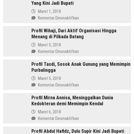
Yang Kini Jadi Bupati
SH
Pemimpin
Maret 1, 2018
Mandailing
pada
Komentar Dinonaktifkan
Pertama
Profil
Yang
Profil Wihaji, Dari Aktif Organisasi Hingga
Budhi
Menjabat
Menang di Pilkada Batang
Sarwono
Dua
Orang
Maret 5, 2018
Periode
Cina
pada
Komentar Dinonaktifkan
Masuk
Profil
Islam
Profil Tasdi, Sosok Anak Gunung yang Memimpin
Wihaji,
Yang
Purbalingga
Dari
Kini
Aktif
Maret 5, 2018
Jadi
Organisasi
pada
Komentar Dinonaktifkan
Bupati
Hingga
Profil
Menang
Profil Mirna Annisa, Meninggalkan Dunia
Tasdi,
di
Kedokteran demi Memimpin Kendal
Sosok
Pilkada
Anak
Maret 6, 2018
Batang
Gunung
pada
Komentar Dinonaktifkan
yang
Profil
Memimpin
Profil Abdul Hafidz, Dulu Supir Kini Jadi Bupati
Mirna