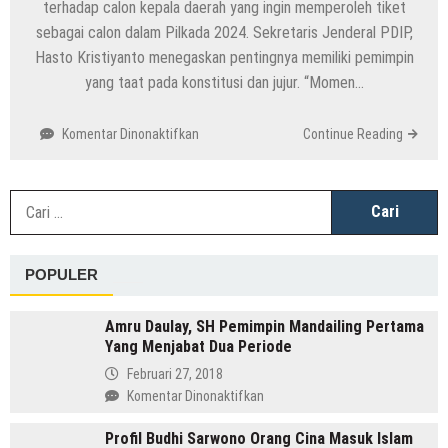
terhadap calon kepala daerah yang ingin memperoleh tiket
sebagai calon dalam Pilkada 2024. Sekretaris Jenderal PDIP,
Hasto Kristiyanto menegaskan pentingnya memiliki pemimpin
yang taat pada konstitusi dan jujur. “Momen…
pada
Komentar Dinonaktifkan
Continue Reading
Pilkada
2024:
Calon
C
Kepala
u
Daerah
Diwajibkan
POPULER
PDIP
untuk
Jujur
Amru Daulay, SH Pemimpin Mandailing Pertama
dan
Yang Menjabat Dua Periode
Patuh
Februari 27, 2018
pada
pada
Komentar Dinonaktifkan
Konstitusi
Amru
Profil Budhi Sarwono Orang Cina Masuk Islam
Daulay,