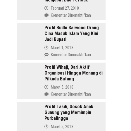
Februari 27, 2018
pada
Komentar Dinonaktifkan
Amru
Daulay,
Profil Budhi Sarwono Orang
Cina Masuk Islam Yang Kini
SH
Jadi Bupati
Pemimpin
Mandailing
Maret 1, 2018
Pertama
pada
Komentar Dinonaktifkan
Yang
Profil
Menjabat
Budhi
Profil Wihaji, Dari Aktif
Dua
Organisasi Hingga Menang di
Sarwono
Periode
Pilkada Batang
Orang
Cina
Maret 5, 2018
Masuk
pada
Komentar Dinonaktifkan
Islam
Profil
Yang
Wihaji,
Profil Tasdi, Sosok Anak
Kini
Gunung yang Memimpin
Dari
Jadi
Purbalingga
Aktif
Bupati
Organisasi
Maret 5, 2018
Hingga