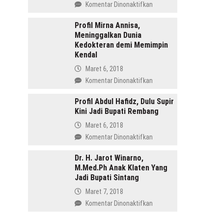
pada
Komentar Dinonaktifkan
Menang
Profil
di
Tasdi,
Profil Mirna Annisa,
Pilkada
Meninggalkan Dunia
Sosok
Batang
Kedokteran demi Memimpin
Anak
Kendal
Gunung
yang
Maret 6, 2018
Memimpin
pada
Komentar Dinonaktifkan
Purbalingga
Profil
Mirna
Profil Abdul Hafidz, Dulu Supir
Kini Jadi Bupati Rembang
Annisa,
Meninggalkan
Maret 6, 2018
Dunia
pada
Komentar Dinonaktifkan
Kedokteran
Profil
demi
Abdul
Dr. H. Jarot Winarno,
Memimpin
M.Med.Ph Anak Klaten Yang
Hafidz,
Kendal
Jadi Bupati Sintang
Dulu
Supir
Maret 7, 2018
Kini
pada
Komentar Dinonaktifkan
Jadi
Dr.
Bupati