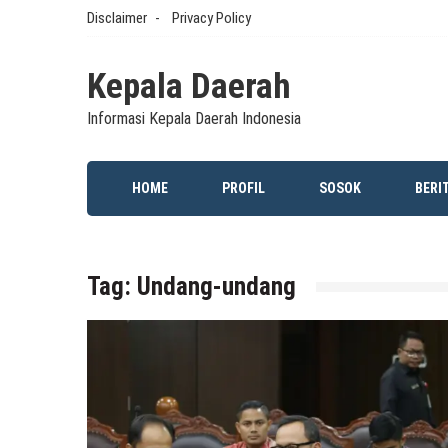
Skip
Disclaimer
Privacy Policy
to
content
Kepala Daerah
Informasi Kepala Daerah Indonesia
HOME
PROFIL
SOSOK
BERI
Tag:
Undang-undang