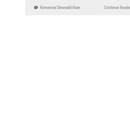
pada
Komentar Dinonaktifkan
Continue Readi
Sidang
Pleno
DPR
Batal,
Revisi
UU
Pemilihan
Kepala
Daerah
Terhambat