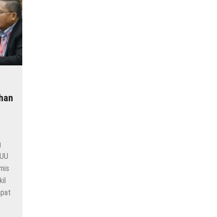
ihan
g
 UU
mis
il
apat