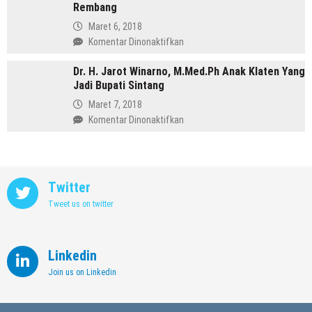
Purbalingga
Rembang
Annisa,
Meninggalkan
Maret 6, 2018
Dunia
pada
Komentar Dinonaktifkan
Kedokteran
Profil
demi
Dr. H. Jarot Winarno, M.Med.Ph Anak Klaten Yang
Abdul
Memimpin
Jadi Bupati Sintang
Hafidz,
Kendal
Dulu
Maret 7, 2018
Supir
pada
Komentar Dinonaktifkan
Kini
Dr.
Jadi
H.
Bupati
Jarot
Rembang
Winarno,
Twitter
M.Med.Ph
Tweet us on twitter
Anak
Klaten
Yang
Jadi
Linkedin
Bupati
Join us on Linkedin
Sintang