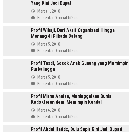
Yang Kini Jadi Bupati
SH
Pemimpin
Maret 1, 2018
Mandailing
pada
Komentar Dinonaktifkan
Pertama
Profil
Yang
Profil Wihaji, Dari Aktif Organisasi Hingga
Budhi
Menjabat
Menang di Pilkada Batang
Sarwono
Dua
Orang
Maret 5, 2018
Periode
Cina
pada
Komentar Dinonaktifkan
Masuk
Profil
Islam
Profil Tasdi, Sosok Anak Gunung yang Memimpin
Wihaji,
Yang
Purbalingga
Dari
Kini
Aktif
Maret 5, 2018
Jadi
Organisasi
pada
Komentar Dinonaktifkan
Bupati
Hingga
Profil
Menang
Profil Mirna Annisa, Meninggalkan Dunia
Tasdi,
di
Kedokteran demi Memimpin Kendal
Sosok
Pilkada
Anak
Maret 6, 2018
Batang
Gunung
pada
Komentar Dinonaktifkan
yang
Profil
Memimpin
Profil Abdul Hafidz, Dulu Supir Kini Jadi Bupati
Mirna