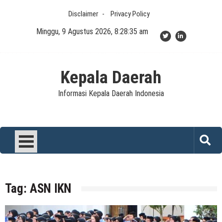
Skip
Disclaimer
Privacy Policy
to
content
Minggu, 9 Agustus 2026, 8:28:35 am
Kepala Daerah
Informasi Kepala Daerah Indonesia
Tag:
ASN IKN