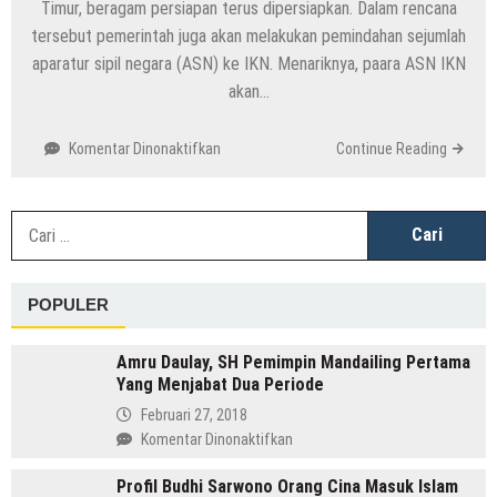
Timur, beragam persiapan terus dipersiapkan. Dalam rencana
tersebut pemerintah juga akan melakukan pemindahan sejumlah
aparatur sipil negara (ASN) ke IKN. Menariknya, paara ASN IKN
akan…
pada
Komentar Dinonaktifkan
Continue Reading
ASN
IKN
Akan
C
Dimanjakan,
u
Ini
Fasilitas
POPULER
yang
Akan
Didapatkan
Amru Daulay, SH Pemimpin Mandailing Pertama
Yang Menjabat Dua Periode
Februari 27, 2018
pada
Komentar Dinonaktifkan
Amru
Profil Budhi Sarwono Orang Cina Masuk Islam
Daulay,