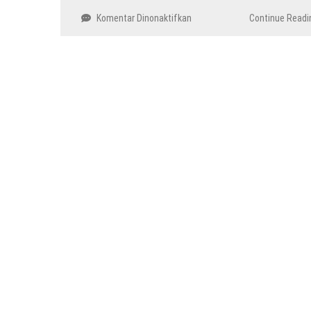
pada
Komentar Dinonaktifkan
Continue Readi
Kepala
Daerah
Kena
OTT
KPK:
Biaya
Mahal
Pilkada
Kembali
Jadi
Sorotan?