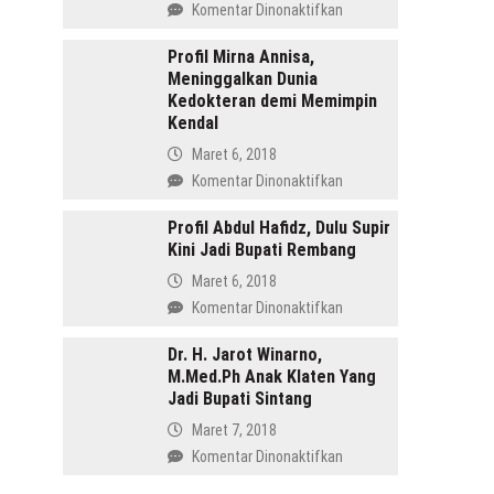
pada
Komentar Dinonaktifkan
Menang
Profil
di
Tasdi,
Profil Mirna Annisa,
Pilkada
Meninggalkan Dunia
Sosok
Batang
Kedokteran demi Memimpin
Anak
Kendal
Gunung
yang
Maret 6, 2018
Memimpin
pada
Komentar Dinonaktifkan
Purbalingga
Profil
Mirna
Profil Abdul Hafidz, Dulu Supir
Kini Jadi Bupati Rembang
Annisa,
Meninggalkan
Maret 6, 2018
Dunia
pada
Komentar Dinonaktifkan
Kedokteran
Profil
demi
Abdul
Dr. H. Jarot Winarno,
Memimpin
M.Med.Ph Anak Klaten Yang
Hafidz,
Kendal
Jadi Bupati Sintang
Dulu
Supir
Maret 7, 2018
Kini
pada
Komentar Dinonaktifkan
Jadi
Dr.
Bupati