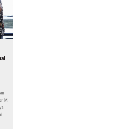
hal
lan
ar M.
ya
i