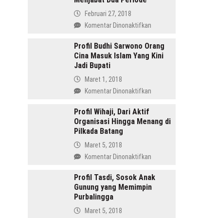
Februari 27, 2018
pada
Komentar Dinonaktifkan
Amru
Daulay,
Profil Budhi Sarwono Orang
Cina Masuk Islam Yang Kini
SH
Jadi Bupati
Pemimpin
Mandailing
Maret 1, 2018
Pertama
pada
Komentar Dinonaktifkan
Yang
Profil
Menjabat
Budhi
Profil Wihaji, Dari Aktif
Dua
Organisasi Hingga Menang di
Sarwono
Periode
Pilkada Batang
Orang
Cina
Maret 5, 2018
Masuk
pada
Komentar Dinonaktifkan
Islam
Profil
Yang
Wihaji,
Profil Tasdi, Sosok Anak
Kini
Gunung yang Memimpin
Dari
Jadi
Purbalingga
Aktif
Bupati
Organisasi
Maret 5, 2018
Hingga