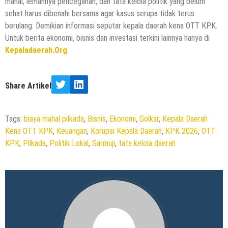
mahal, lemahnya pencegahan, dan tata kelola politik yang belum
sehat harus dibenahi bersama agar kasus serupa tidak terus
berulang. Demikian informasi seputar kepala daerah kena OTT KPK.
Untuk berita ekonomi, bisnis dan investasi terkini lainnya hanya di
Kepaladaerah.Org
.
Share Artikel
Twitter
LinkedIn
Tags:
biaya mahal pilkada
,
Bisnis
,
Ekonomi
,
Golkar
,
Kepala Daerah
Kena OTT KPK
,
Keuangan
,
Korupsi Kepala Daerah
,
KPK 2026
,
OTT
KPK
,
Pilkada
,
Politik Lokal
,
Sarmuji
,
tata kelola daerah