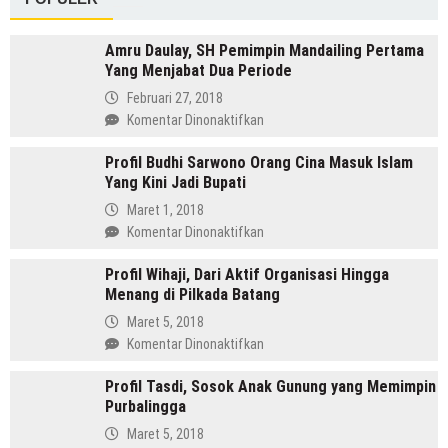
Amru Daulay, SH Pemimpin Mandailing Pertama
Yang Menjabat Dua Periode
Februari 27, 2018
pada
Komentar Dinonaktifkan
Amru
Profil Budhi Sarwono Orang Cina Masuk Islam
Daulay,
Yang Kini Jadi Bupati
SH
Pemimpin
Maret 1, 2018
Mandailing
pada
Komentar Dinonaktifkan
Pertama
Profil
Yang
Profil Wihaji, Dari Aktif Organisasi Hingga
Budhi
Menjabat
Menang di Pilkada Batang
Sarwono
Dua
Orang
Maret 5, 2018
Periode
Cina
pada
Komentar Dinonaktifkan
Masuk
Profil
Islam
Profil Tasdi, Sosok Anak Gunung yang Memimpin
Wihaji,
Yang
Purbalingga
Dari
Kini
Aktif
Maret 5, 2018
Jadi
Organisasi