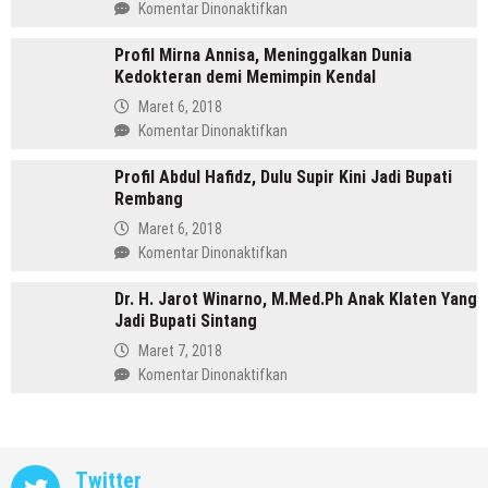
pada
Komentar Dinonaktifkan
Bupati
Hingga
Profil
Menang
Profil Mirna Annisa, Meninggalkan Dunia
Tasdi,
di
Kedokteran demi Memimpin Kendal
Sosok
Pilkada
Anak
Maret 6, 2018
Batang
Gunung
pada
Komentar Dinonaktifkan
yang
Profil
Memimpin
Profil Abdul Hafidz, Dulu Supir Kini Jadi Bupati
Mirna
Purbalingga
Rembang
Annisa,
Meninggalkan
Maret 6, 2018
Dunia
pada
Komentar Dinonaktifkan
Kedokteran
Profil
demi
Dr. H. Jarot Winarno, M.Med.Ph Anak Klaten Yang
Abdul
Memimpin
Jadi Bupati Sintang
Hafidz,
Kendal
Dulu
Maret 7, 2018
Supir
pada
Komentar Dinonaktifkan
Kini
Dr.
Jadi
H.
Bupati
Jarot
Rembang
Winarno,
Twitter
M.Med.Ph