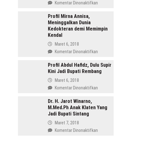
pada
Komentar Dinonaktifkan
Menang
Profil
di
Tasdi,
Profil Mirna Annisa,
Pilkada
Meninggalkan Dunia
Sosok
Batang
Kedokteran demi Memimpin
Anak
Kendal
Gunung
yang
Maret 6, 2018
Memimpin
pada
Komentar Dinonaktifkan
Purbalingga
Profil
Mirna
Profil Abdul Hafidz, Dulu Supir
Kini Jadi Bupati Rembang
Annisa,
Meninggalkan
Maret 6, 2018
Dunia
pada
Komentar Dinonaktifkan
Kedokteran
Profil
demi
Abdul
Dr. H. Jarot Winarno,
Memimpin
M.Med.Ph Anak Klaten Yang
Hafidz,
Kendal
Jadi Bupati Sintang
Dulu
Supir
Maret 7, 2018
Kini
pada
Komentar Dinonaktifkan
Jadi
Dr.
Bupati