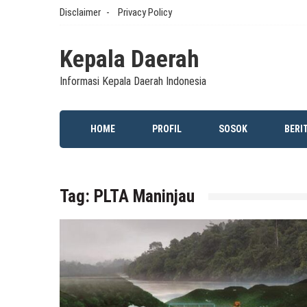
Skip
Disclaimer
Privacy Policy
to
content
Kepala Daerah
Informasi Kepala Daerah Indonesia
HOME
PROFIL
SOSOK
BERI
Tag:
PLTA Maninjau