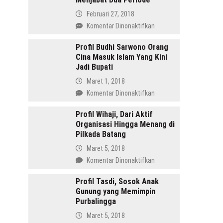
Februari 27, 2018
pada
Komentar Dinonaktifkan
Amru
Daulay,
Profil Budhi Sarwono Orang
Cina Masuk Islam Yang Kini
SH
Jadi Bupati
Pemimpin
Mandailing
Maret 1, 2018
Pertama
pada
Komentar Dinonaktifkan
Yang
Profil
Menjabat
Budhi
Profil Wihaji, Dari Aktif
Dua
Organisasi Hingga Menang di
Sarwono
Periode
Pilkada Batang
Orang
Cina
Maret 5, 2018
Masuk
pada
Komentar Dinonaktifkan
Islam
Profil
Yang
Wihaji,
Profil Tasdi, Sosok Anak
Kini
Gunung yang Memimpin
Dari
Jadi
Purbalingga
Aktif
Bupati
Organisasi
Maret 5, 2018
Hingga