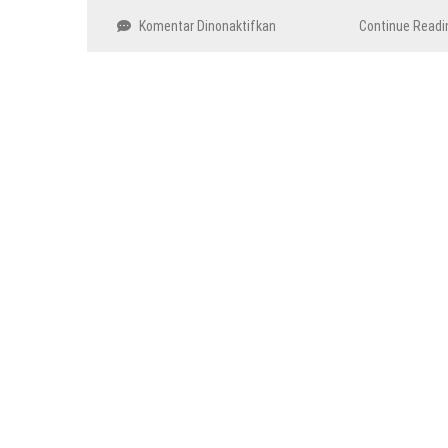
pada
Komentar Dinonaktifkan
Continue Readi
PLTA
Terbesar
di
Indonesia
Berdasarkan
Kapasitasnya