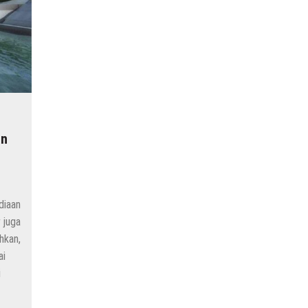
an
diaan
 juga
hkan,
ai
i