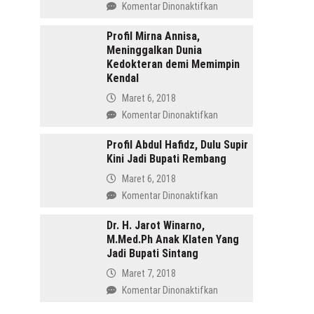
pada
Komentar Dinonaktifkan
Menang
Profil
di
Tasdi,
Profil Mirna Annisa,
Pilkada
Meninggalkan Dunia
Sosok
Batang
Kedokteran demi Memimpin
Anak
Kendal
Gunung
yang
Maret 6, 2018
Memimpin
pada
Komentar Dinonaktifkan
Purbalingga
Profil
Mirna
Profil Abdul Hafidz, Dulu Supir
Kini Jadi Bupati Rembang
Annisa,
Meninggalkan
Maret 6, 2018
Dunia
pada
Komentar Dinonaktifkan
Kedokteran
Profil
demi
Abdul
Dr. H. Jarot Winarno,
Memimpin
M.Med.Ph Anak Klaten Yang
Hafidz,
Kendal
Jadi Bupati Sintang
Dulu
Supir
Maret 7, 2018
Kini
pada
Komentar Dinonaktifkan
Jadi
Dr.
Bupati