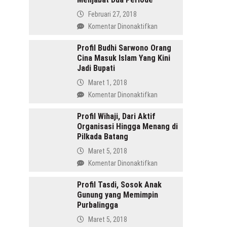
Februari 27, 2018
pada
Komentar Dinonaktifkan
Amru
Daulay,
Profil Budhi Sarwono Orang
Cina Masuk Islam Yang Kini
SH
Jadi Bupati
Pemimpin
Mandailing
Maret 1, 2018
Pertama
pada
Komentar Dinonaktifkan
Yang
Profil
Menjabat
Budhi
Profil Wihaji, Dari Aktif
Dua
Organisasi Hingga Menang di
Sarwono
Periode
Pilkada Batang
Orang
Cina
Maret 5, 2018
Masuk
pada
Komentar Dinonaktifkan
Islam
Profil
Yang
Wihaji,
Profil Tasdi, Sosok Anak
Kini
Gunung yang Memimpin
Dari
Jadi
Purbalingga
Aktif
Bupati
Organisasi
Maret 5, 2018
Hingga