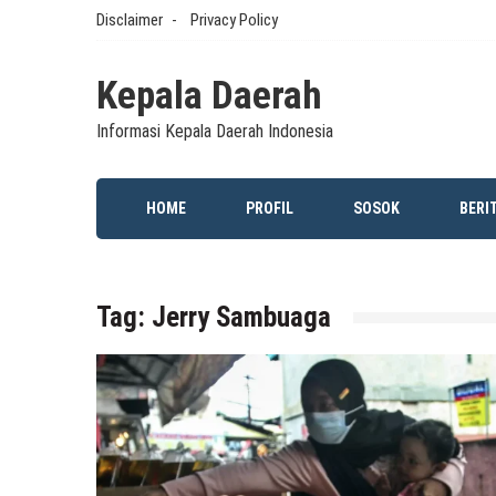
Skip
Disclaimer
Privacy Policy
to
content
Kepala Daerah
Informasi Kepala Daerah Indonesia
HOME
PROFIL
SOSOK
BERI
Tag:
Jerry Sambuaga