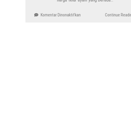
pada
Komentar Dinonaktifkan
Continue Readi
Kenaikan
Harga
Telur
Ayam:
Wakil
Menteri
Perdagangan
Menegaskan
Stabilitas
dan
Ketersediaan
Stok