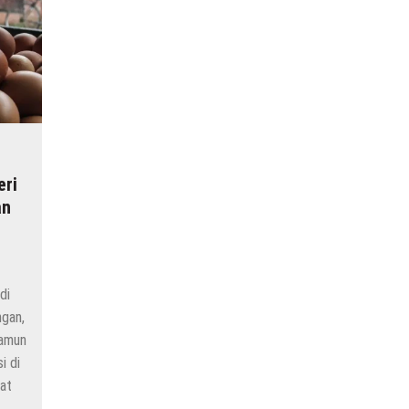
eri
an
di
ngan,
namun
i di
at