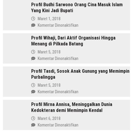
Terendah
Profil Budhi Sarwono Orang Cina Masuk Islam
Daulay,
Yang Kini Jadi Bupati
SH
Pemimpin
Maret 1, 2018
Mandailing
pada
Komentar Dinonaktifkan
Pertama
Profil
Yang
Profil Wihaji, Dari Aktif Organisasi Hingga
Budhi
Menjabat
Menang di Pilkada Batang
Sarwono
Dua
Orang
Maret 5, 2018
Periode
Cina
pada
Komentar Dinonaktifkan
Masuk
Profil
Islam
Profil Tasdi, Sosok Anak Gunung yang Memimpin
Wihaji,
Yang
Purbalingga
Dari
Kini
Aktif
Maret 5, 2018
Jadi
Organisasi
pada
Komentar Dinonaktifkan
Bupati
Hingga
Profil
Menang
Profil Mirna Annisa, Meninggalkan Dunia
Tasdi,
di
Kedokteran demi Memimpin Kendal
Sosok
Pilkada
Anak
Maret 6, 2018
Batang
Gunung
pada
Komentar Dinonaktifkan
yang
Profil