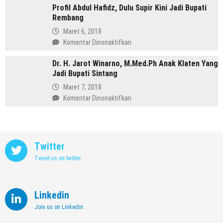
Memimpin
Profil Abdul Hafidz, Dulu Supir Kini Jadi Bupati
Mirna
Purbalingga
Rembang
Annisa,
Meninggalkan
Maret 6, 2018
Dunia
pada
Komentar Dinonaktifkan
Kedokteran
Profil
demi
Dr. H. Jarot Winarno, M.Med.Ph Anak Klaten Yang
Abdul
Memimpin
Jadi Bupati Sintang
Hafidz,
Kendal
Dulu
Maret 7, 2018
Supir
pada
Komentar Dinonaktifkan
Kini
Dr.
Jadi
H.
Bupati
Jarot
Rembang
Winarno,
Twitter
M.Med.Ph
Tweet us on twitter
Anak
Klaten
Yang
Jadi
Linkedin
Bupati
Join us on Linkedin
Sintang