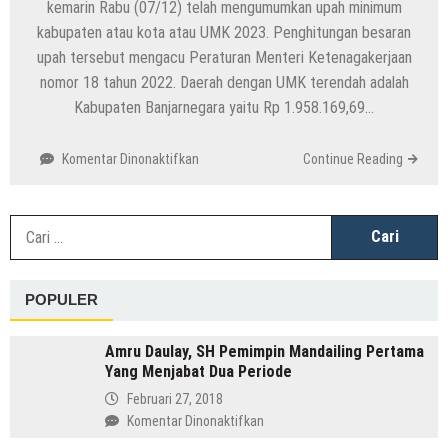
kemarin Rabu (07/12) telah mengumumkan upah minimum
kabupaten atau kota atau UMK 2023. Penghitungan besaran
upah tersebut mengacu Peraturan Menteri Ketenagakerjaan
nomor 18 tahun 2022. Daerah dengan UMK terendah adalah
Kabupaten Banjarnegara yaitu Rp 1.958.169,69…
pada
Komentar Dinonaktifkan
Continue Reading
Resmi
Diumumkan
Ganjar
C
Pranowo
u
soal
UMK
POPULER
2023
Jateng:
Semarang
Amru Daulay, SH Pemimpin Mandailing Pertama
Paling
Yang Menjabat Dua Periode
Tinggi
Februari 27, 2018
dan
pada
Komentar Dinonaktifkan
Banjarnegara
Amru