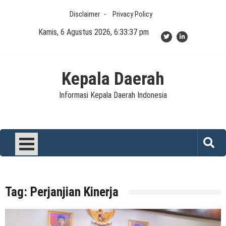
Skip
Disclaimer
Privacy Policy
to
content
Kamis, 6 Agustus 2026, 6:33:37 pm
Kepala Daerah
Informasi Kepala Daerah Indonesia
Tag:
Perjanjian Kinerja