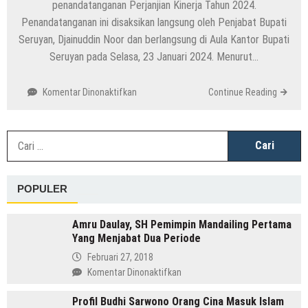
penandatanganan Perjanjian Kinerja Tahun 2024.
Penandatanganan ini disaksikan langsung oleh Penjabat Bupati
Seruyan, Djainuddin Noor dan berlangsung di Aula Kantor Bupati
Seruyan pada Selasa, 23 Januari 2024. Menurut…
pada
Komentar Dinonaktifkan
Continue Reading
Pj
Bupati
Seruyan
C
Saksikan
u
Komitmen
Kinerja:
POPULER
Penandatanganan
Perjanjian
Tahun
Amru Daulay, SH Pemimpin Mandailing Pertama
2024
Yang Menjabat Dua Periode
Februari 27, 2018
pada
Komentar Dinonaktifkan
Amru
Profil Budhi Sarwono Orang Cina Masuk Islam
Daulay,