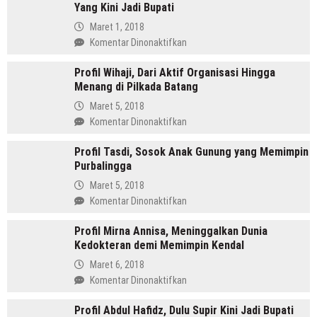
Yang Kini Jadi Bupati
SH
Pemimpin
Maret 1, 2018
Mandailing
pada
Komentar Dinonaktifkan
Pertama
Profil
Yang
Profil Wihaji, Dari Aktif Organisasi Hingga
Budhi
Menjabat
Menang di Pilkada Batang
Sarwono
Dua
Orang
Maret 5, 2018
Periode
Cina
pada
Komentar Dinonaktifkan
Masuk
Profil
Islam
Profil Tasdi, Sosok Anak Gunung yang Memimpin
Wihaji,
Yang
Purbalingga
Dari
Kini
Aktif
Maret 5, 2018
Jadi
Organisasi
pada
Komentar Dinonaktifkan
Bupati
Hingga
Profil
Menang
Profil Mirna Annisa, Meninggalkan Dunia
Tasdi,
di
Kedokteran demi Memimpin Kendal
Sosok
Pilkada
Anak
Maret 6, 2018
Batang
Gunung
pada
Komentar Dinonaktifkan
yang
Profil
Memimpin
Profil Abdul Hafidz, Dulu Supir Kini Jadi Bupati
Mirna