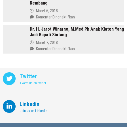
Purbalingga
Rembang
Annisa,
Meninggalkan
Maret 6, 2018
Dunia
pada
Komentar Dinonaktifkan
Kedokteran
Profil
demi
Dr. H. Jarot Winarno, M.Med.Ph Anak Klaten Yang
Abdul
Memimpin
Jadi Bupati Sintang
Hafidz,
Kendal
Dulu
Maret 7, 2018
Supir
pada
Komentar Dinonaktifkan
Kini
Dr.
Jadi
H.
Bupati
Jarot
Rembang
Winarno,
Twitter
M.Med.Ph
Tweet us on twitter
Anak
Klaten
Yang
Jadi
Linkedin
Bupati
Join us on Linkedin
Sintang