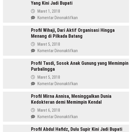
Yang Kini Jadi Bupati
SH
Pemimpin
Maret 1, 2018
Mandailing
pada
Komentar Dinonaktifkan
Pertama
Profil
Yang
Profil Wihaji, Dari Aktif Organisasi Hingga
Budhi
Menjabat
Menang di Pilkada Batang
Sarwono
Dua
Orang
Maret 5, 2018
Periode
Cina
pada
Komentar Dinonaktifkan
Masuk
Profil
Islam
Profil Tasdi, Sosok Anak Gunung yang Memimpin
Wihaji,
Yang
Purbalingga
Dari
Kini
Aktif
Maret 5, 2018
Jadi
Organisasi
pada
Komentar Dinonaktifkan
Bupati
Hingga
Profil
Menang
Profil Mirna Annisa, Meninggalkan Dunia
Tasdi,
di
Kedokteran demi Memimpin Kendal
Sosok
Pilkada
Anak
Maret 6, 2018
Batang
Gunung
pada
Komentar Dinonaktifkan
yang
Profil
Memimpin
Profil Abdul Hafidz, Dulu Supir Kini Jadi Bupati
Mirna