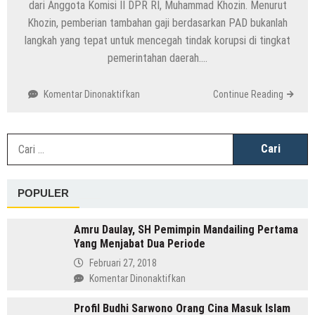
dari Anggota Komisi II DPR RI, Muhammad Khozin. Menurut
Khozin, pemberian tambahan gaji berdasarkan PAD bukanlah
langkah yang tepat untuk mencegah tindak korupsi di tingkat
pemerintahan daerah….
pada
Komentar Dinonaktifkan
Continue Reading
Tambahan
Gaji
Kepala
C
Daerah:
u
Bukan
Solusi
POPULER
Efektif
untuk
Cegah
Amru Daulay, SH Pemimpin Mandailing Pertama
Korupsi?
Yang Menjabat Dua Periode
Februari 27, 2018
pada
Komentar Dinonaktifkan
Amru
Profil Budhi Sarwono Orang Cina Masuk Islam
Daulay,