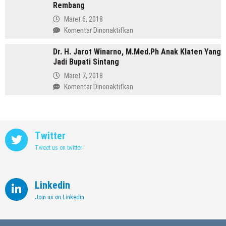
Purbalingga
Rembang
Annisa,
Meninggalkan
Maret 6, 2018
Dunia
pada
Komentar Dinonaktifkan
Kedokteran
Profil
demi
Dr. H. Jarot Winarno, M.Med.Ph Anak Klaten Yang
Abdul
Memimpin
Jadi Bupati Sintang
Hafidz,
Kendal
Dulu
Maret 7, 2018
Supir
pada
Komentar Dinonaktifkan
Kini
Dr.
Jadi
H.
Bupati
Jarot
Rembang
Winarno,
Twitter
M.Med.Ph
Tweet us on twitter
Anak
Klaten
Yang
Jadi
Linkedin
Bupati
Join us on Linkedin
Sintang