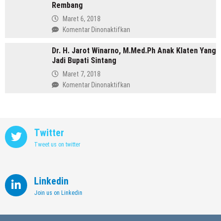
Purbalingga
Rembang
Annisa,
Meninggalkan
Maret 6, 2018
Dunia
pada
Komentar Dinonaktifkan
Kedokteran
Profil
demi
Dr. H. Jarot Winarno, M.Med.Ph Anak Klaten Yang
Abdul
Memimpin
Jadi Bupati Sintang
Hafidz,
Kendal
Dulu
Maret 7, 2018
Supir
pada
Komentar Dinonaktifkan
Kini
Dr.
Jadi
H.
Bupati
Jarot
Rembang
Winarno,
Twitter
M.Med.Ph
Tweet us on twitter
Anak
Klaten
Yang
Jadi
Linkedin
Bupati
Join us on Linkedin
Sintang