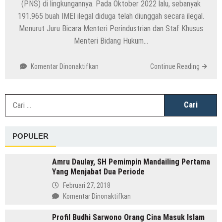
(PNS) di lingkungannya. Pada Oktober 2022 lalu, sebanyak
191.965 buah IMEI ilegal diduga telah diunggah secara ilegal.
Menurut Juru Bicara Menteri Perindustrian dan Staf Khusus
Menteri Bidang Hukum…
pada
Komentar Dinonaktifkan
Continue Reading
Penyusupan
IMEI
Ilegal
C
di
u
Kementerian
Perindustrian:
POPULER
Tiga
Kementerian
Jadi
Amru Daulay, SH Pemimpin Mandailing Pertama
Sorotan
Yang Menjabat Dua Periode
Februari 27, 2018
pada
Komentar Dinonaktifkan
Amru
Profil Budhi Sarwono Orang Cina Masuk Islam
Daulay,