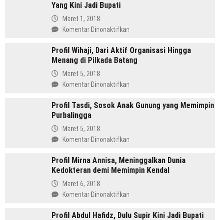
Yang Kini Jadi Bupati
SH
Pemimpin
Maret 1, 2018
Mandailing
pada
Komentar Dinonaktifkan
Pertama
Profil
Yang
Profil Wihaji, Dari Aktif Organisasi Hingga
Budhi
Menjabat
Menang di Pilkada Batang
Sarwono
Dua
Orang
Maret 5, 2018
Periode
Cina
pada
Komentar Dinonaktifkan
Masuk
Profil
Islam
Profil Tasdi, Sosok Anak Gunung yang Memimpin
Wihaji,
Yang
Purbalingga
Dari
Kini
Aktif
Maret 5, 2018
Jadi
Organisasi
pada
Komentar Dinonaktifkan
Bupati
Hingga
Profil
Menang
Profil Mirna Annisa, Meninggalkan Dunia
Tasdi,
di
Kedokteran demi Memimpin Kendal
Sosok
Pilkada
Anak
Maret 6, 2018
Batang
Gunung
pada
Komentar Dinonaktifkan
yang
Profil
Memimpin
Profil Abdul Hafidz, Dulu Supir Kini Jadi Bupati
Mirna