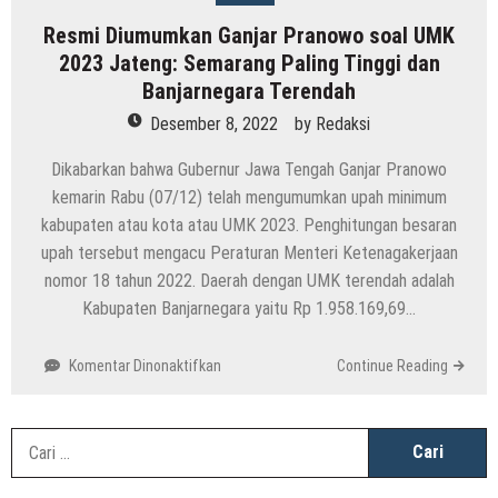
Resmi Diumumkan Ganjar Pranowo soal UMK
2023 Jateng: Semarang Paling Tinggi dan
Banjarnegara Terendah
Desember 8, 2022
by
Redaksi
Dikabarkan bahwa Gubernur Jawa Tengah Ganjar Pranowo
kemarin Rabu (07/12) telah mengumumkan upah minimum
kabupaten atau kota atau UMK 2023. Penghitungan besaran
upah tersebut mengacu Peraturan Menteri Ketenagakerjaan
nomor 18 tahun 2022. Daerah dengan UMK terendah adalah
Kabupaten Banjarnegara yaitu Rp 1.958.169,69…
pada
Komentar Dinonaktifkan
Continue Reading
Resmi
Diumumkan
Ganjar
C
Pranowo
u
soal