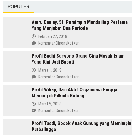
UMK
POPULER
2023
Jateng:
Semarang
Amru Daulay, SH Pemimpin Mandailing Pertama
Paling
Yang Menjabat Dua Periode
Tinggi
Februari 27, 2018
dan
pada
Komentar Dinonaktifkan
Banjarnegara
Amru
Terendah
Profil Budhi Sarwono Orang Cina Masuk Islam
Daulay,
Yang Kini Jadi Bupati
SH
Pemimpin
Maret 1, 2018
Mandailing
pada
Komentar Dinonaktifkan
Pertama
Profil
Yang
Profil Wihaji, Dari Aktif Organisasi Hingga
Budhi
Menjabat
Menang di Pilkada Batang
Sarwono
Dua
Orang
Maret 5, 2018
Periode
Cina
pada
Komentar Dinonaktifkan
Masuk
Profil
Islam
Profil Tasdi, Sosok Anak Gunung yang Memimpin
Wihaji,
Yang
Purbalingga
Dari
Kini