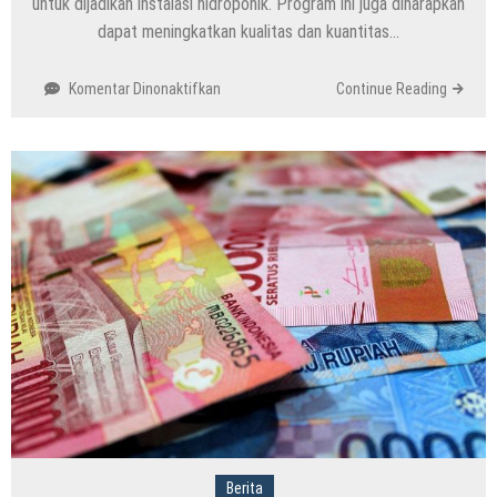
untuk dijadikan instalasi hidroponik. Program ini juga diharapkan
dapat meningkatkan kualitas dan kuantitas…
pada
Komentar Dinonaktifkan
Continue Reading
Ganjar
Pranowo
Pelopori
Rakyat
Manfaatkan
Lahan
Kosong
untuk
Program
Instalasi
Hidroponik
Berita