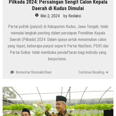
Pilkada 2024: Persaingan Sengit Calon Kepala
Daerah di Kudus Dimulai
Mei 2, 2024
by
Redaksi
Partai politik (parpol) di Kabupaten Kudus, Jawa Tengah, telah
memulai langkah penting dalam persiapan Pemilihan Kepala
Daerah (Pilkada) 2024. Dalam upaya untuk menemukan calon
yang tepat, beberapa parpol seperti Partai NasDem, PDIP, dan
Partai Golkar telah membuka pendaftaran bagi individu yang
berpotensi…
pada
Komentar Dinonaktifkan
Continue Reading
Pilkada
2024:
Persaingan
Sengit
Calon
Kepala
Daerah
di