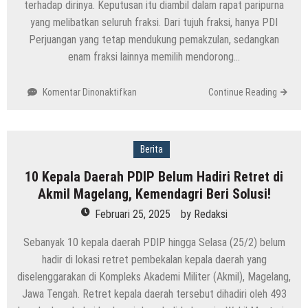
terhadap dirinya. Keputusan itu diambil dalam rapat paripurna
yang melibatkan seluruh fraksi. Dari tujuh fraksi, hanya PDI
Perjuangan yang tetap mendukung pemakzulan, sedangkan
enam fraksi lainnya memilih mendorong…
pada
Komentar Dinonaktifkan
Continue Reading
Bupati
Pati
Sudewo
Batal
Berita
Dimakzulkan,
10 Kepala Daerah PDIP Belum Hadiri Retret di
Kemendagri
Akmil Magelang, Kemendagri Beri Solusi!
Cuma
Beri
Februari 25, 2025
by
Redaksi
Catatan
Tegas?
Sebanyak 10 kepala daerah PDIP hingga Selasa (25/2) belum
hadir di lokasi retret pembekalan kepala daerah yang
diselenggarakan di Kompleks Akademi Militer (Akmil), Magelang,
Jawa Tengah. Retret kepala daerah tersebut dihadiri oleh 493