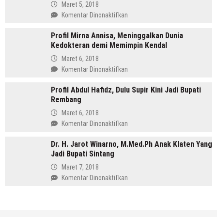
Aktif
Maret 5, 2018
Jadi
Organisasi
pada
Komentar Dinonaktifkan
Bupati
Hingga
Profil
Menang
Profil Mirna Annisa, Meninggalkan Dunia
Tasdi,
di
Kedokteran demi Memimpin Kendal
Sosok
Pilkada
Anak
Maret 6, 2018
Batang
Gunung
pada
Komentar Dinonaktifkan
yang
Profil
Memimpin
Profil Abdul Hafidz, Dulu Supir Kini Jadi Bupati
Mirna
Purbalingga
Rembang
Annisa,
Meninggalkan
Maret 6, 2018
Dunia
pada
Komentar Dinonaktifkan
Kedokteran
Profil
demi
Dr. H. Jarot Winarno, M.Med.Ph Anak Klaten Yang
Abdul
Memimpin
Jadi Bupati Sintang
Hafidz,
Kendal
Dulu
Maret 7, 2018
Supir
pada
Komentar Dinonaktifkan
Kini
Dr.
Jadi
H.
Bupati
Jarot
Rembang