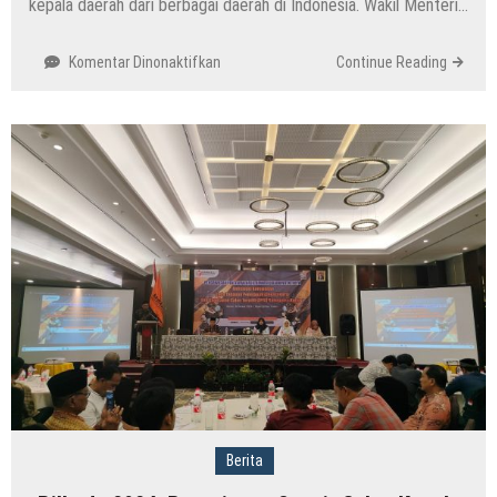
kepala daerah dari berbagai daerah di Indonesia. Wakil Menteri…
pada
Komentar Dinonaktifkan
Continue Reading
10
Kepala
Daerah
PDIP
Belum
Hadiri
Retret
di
Akmil
Magelang,
Kemendagri
Beri
Solusi!
Berita