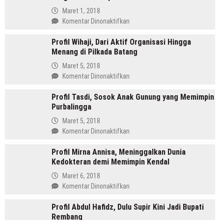
Pemimpin
Maret 1, 2018
Mandailing
pada
Komentar Dinonaktifkan
Pertama
Profil
Yang
Profil Wihaji, Dari Aktif Organisasi Hingga
Budhi
Menjabat
Menang di Pilkada Batang
Sarwono
Dua
Orang
Maret 5, 2018
Periode
Cina
pada
Komentar Dinonaktifkan
Masuk
Profil
Islam
Profil Tasdi, Sosok Anak Gunung yang Memimpin
Wihaji,
Yang
Purbalingga
Dari
Kini
Aktif
Maret 5, 2018
Jadi
Organisasi
pada
Komentar Dinonaktifkan
Bupati
Hingga
Profil
Menang
Profil Mirna Annisa, Meninggalkan Dunia
Tasdi,
di
Kedokteran demi Memimpin Kendal
Sosok
Pilkada
Anak
Maret 6, 2018
Batang
Gunung
pada
Komentar Dinonaktifkan
yang
Profil
Memimpin
Profil Abdul Hafidz, Dulu Supir Kini Jadi Bupati
Mirna
Purbalingga
Rembang
Annisa,