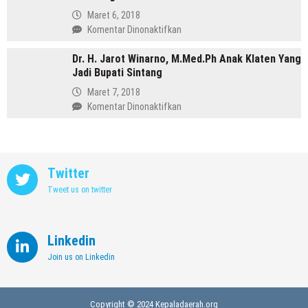
Meninggalkan
Maret 6, 2018
Dunia
pada
Komentar Dinonaktifkan
Kedokteran
Profil
demi
Dr. H. Jarot Winarno, M.Med.Ph Anak Klaten Yang
Abdul
Memimpin
Jadi Bupati Sintang
Hafidz,
Kendal
Dulu
Maret 7, 2018
Supir
pada
Komentar Dinonaktifkan
Kini
Dr.
Jadi
H.
Bupati
Jarot
Rembang
Winarno,
Twitter
M.Med.Ph
Tweet us on twitter
Anak
Klaten
Yang
Jadi
Linkedin
Bupati
Join us on Linkedin
Sintang
Copyright © 2024 Kepaladaerah.org