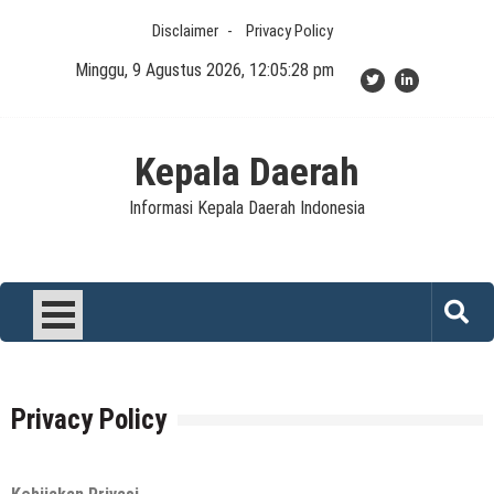
Skip
Disclaimer
Privacy Policy
to
content
Minggu, 9 Agustus 2026, 12:05:28 pm
Kepala Daerah
Informasi Kepala Daerah Indonesia
Privacy Policy