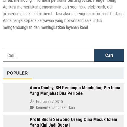
Untuk melindungi informasi personal tentang Anda, Pengembang
Aplikasi memerlukan pengamanan dari segi fisik, elektronik, dan
prosedural, maka kami membatasi akses mengenai informasi tentang
Anda hanya kepada karyawan yang berwenang saja untuk
mengembangkan dan meningkatkan layanan kami.
C
u
POPULER
Amru Daulay, SH Pemimpin Mandailing Pertama
Yang Menjabat Dua Periode
Februari 27, 2018
pada
Komentar Dinonaktifkan
Amru
Profil Budhi Sarwono Orang Cina Masuk Islam
Daulay,
Yang Kini Jadi Bupati
SH