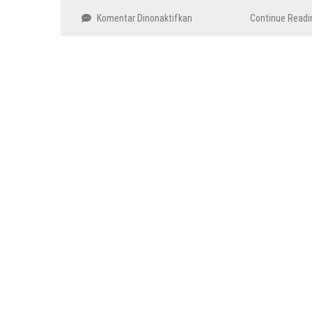
pada
Komentar Dinonaktifkan
Continue Readi
Wamenag
Imbau
Calon
Kepala
Daerah
Hindari
Politisasi
Rumah
Ibadah
dalam
Pilkada
2024