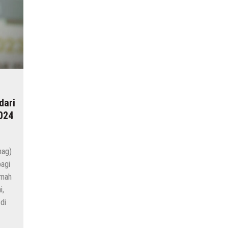
dari
024
nag)
agi
umah
i,
di