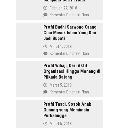
Februari 27, 2018
pada
Komentar Dinonaktifkan
Amru
Daulay,
Profil Budhi Sarwono Orang
Cina Masuk Islam Yang Kini
SH
Jadi Bupati
Pemimpin
Mandailing
Maret 1, 2018
Pertama
pada
Komentar Dinonaktifkan
Yang
Profil
Menjabat
Budhi
Profil Wihaji, Dari Aktif
Dua
Organisasi Hingga Menang di
Sarwono
Periode
Pilkada Batang
Orang
Cina
Maret 5, 2018
Masuk
pada
Komentar Dinonaktifkan
Islam
Profil
Yang
Wihaji,
Profil Tasdi, Sosok Anak
Kini
Gunung yang Memimpin
Dari
Jadi
Purbalingga
Aktif
Bupati
Organisasi
Maret 5, 2018
Hingga