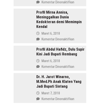
pada
Komentar Dinonaktifkan
Menang
Profil
di
Tasdi,
Profil Mirna Annisa,
Pilkada
Meninggalkan Dunia
Sosok
Batang
Kedokteran demi Memimpin
Anak
Kendal
Gunung
yang
Maret 6, 2018
Memimpin
pada
Komentar Dinonaktifkan
Purbalingga
Profil
Mirna
Profil Abdul Hafidz, Dulu Supir
Kini Jadi Bupati Rembang
Annisa,
Meninggalkan
Maret 6, 2018
Dunia
pada
Komentar Dinonaktifkan
Kedokteran
Profil
demi
Abdul
Dr. H. Jarot Winarno,
Memimpin
M.Med.Ph Anak Klaten Yang
Hafidz,
Kendal
Jadi Bupati Sintang
Dulu
Supir
Maret 7, 2018
Kini
pada
Komentar Dinonaktifkan
Jadi
Dr.
Bupati