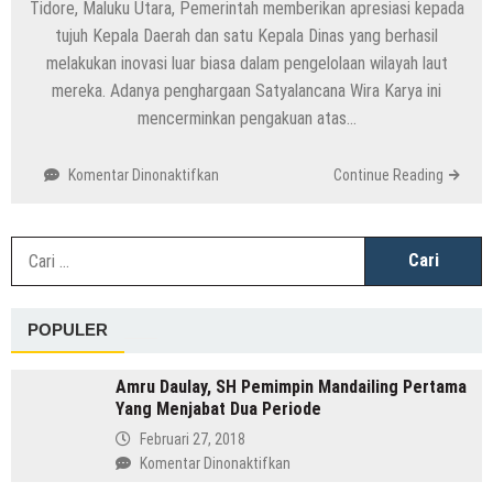
Tidore, Maluku Utara, Pemerintah memberikan apresiasi kepada
tujuh Kepala Daerah dan satu Kepala Dinas yang berhasil
melakukan inovasi luar biasa dalam pengelolaan wilayah laut
mereka. Adanya penghargaan Satyalancana Wira Karya ini
mencerminkan pengakuan atas…
pada
Komentar Dinonaktifkan
Continue Reading
Penghargaan
Satyalancana
Wira
C
Karya:
u
Kepala
Daerah
POPULER
dan
Dinas
Berprestasi
Amru Daulay, SH Pemimpin Mandailing Pertama
dalam
Yang Menjabat Dua Periode
Pengelolaan
Februari 27, 2018
Wilayah
pada
Komentar Dinonaktifkan
Laut
Amru