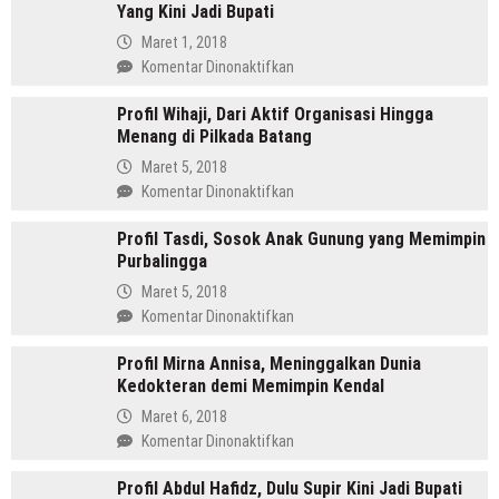
Yang Kini Jadi Bupati
SH
Pemimpin
Maret 1, 2018
Mandailing
pada
Komentar Dinonaktifkan
Pertama
Profil
Yang
Profil Wihaji, Dari Aktif Organisasi Hingga
Budhi
Menjabat
Menang di Pilkada Batang
Sarwono
Dua
Orang
Maret 5, 2018
Periode
Cina
pada
Komentar Dinonaktifkan
Masuk
Profil
Islam
Profil Tasdi, Sosok Anak Gunung yang Memimpin
Wihaji,
Yang
Purbalingga
Dari
Kini
Aktif
Maret 5, 2018
Jadi
Organisasi
pada
Komentar Dinonaktifkan
Bupati
Hingga
Profil
Menang
Profil Mirna Annisa, Meninggalkan Dunia
Tasdi,
di
Kedokteran demi Memimpin Kendal
Sosok
Pilkada
Anak
Maret 6, 2018
Batang
Gunung
pada
Komentar Dinonaktifkan
yang
Profil
Memimpin
Profil Abdul Hafidz, Dulu Supir Kini Jadi Bupati
Mirna