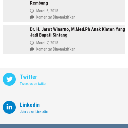
Purbalingga
Rembang
Annisa,
Meninggalkan
Maret 6, 2018
Dunia
pada
Komentar Dinonaktifkan
Kedokteran
Profil
demi
Dr. H. Jarot Winarno, M.Med.Ph Anak Klaten Yang
Abdul
Memimpin
Jadi Bupati Sintang
Hafidz,
Kendal
Dulu
Maret 7, 2018
Supir
pada
Komentar Dinonaktifkan
Kini
Dr.
Jadi
H.
Bupati
Jarot
Rembang
Winarno,
Twitter
M.Med.Ph
Tweet us on twitter
Anak
Klaten
Yang
Jadi
Linkedin
Bupati
Join us on Linkedin
Sintang