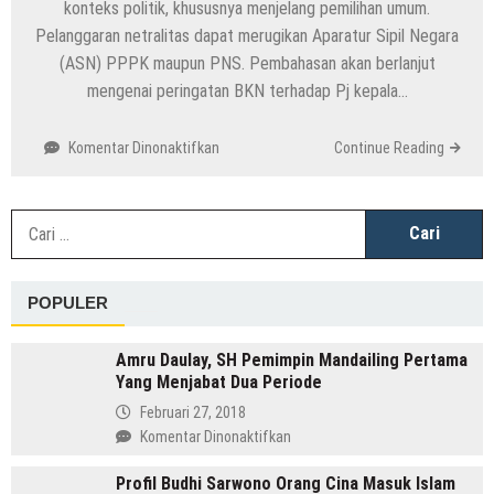
konteks politik, khususnya menjelang pemilihan umum.
Pelanggaran netralitas dapat merugikan Aparatur Sipil Negara
(ASN) PPPK maupun PNS. Pembahasan akan berlanjut
mengenai peringatan BKN terhadap Pj kepala…
pada
Komentar Dinonaktifkan
Continue Reading
BKN
Beri
Peringatan
C
Tegas:
u
Pj
Kepala
POPULER
Daerah
Dilarang
Terlibat
Amru Daulay, SH Pemimpin Mandailing Pertama
Politik
Yang Menjabat Dua Periode
Praktis
Februari 27, 2018
pada
Komentar Dinonaktifkan
Amru
Profil Budhi Sarwono Orang Cina Masuk Islam
Daulay,