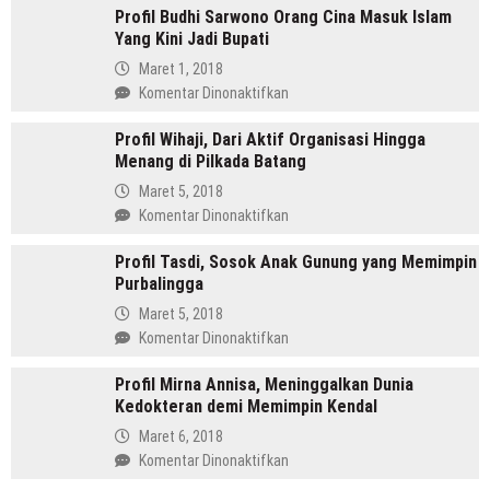
Profil Budhi Sarwono Orang Cina Masuk Islam
Daulay,
Yang Kini Jadi Bupati
SH
Pemimpin
Maret 1, 2018
Mandailing
pada
Komentar Dinonaktifkan
Pertama
Profil
Yang
Profil Wihaji, Dari Aktif Organisasi Hingga
Budhi
Menjabat
Menang di Pilkada Batang
Sarwono
Dua
Orang
Maret 5, 2018
Periode
Cina
pada
Komentar Dinonaktifkan
Masuk
Profil
Islam
Profil Tasdi, Sosok Anak Gunung yang Memimpin
Wihaji,
Yang
Purbalingga
Dari
Kini
Aktif
Maret 5, 2018
Jadi
Organisasi
pada
Komentar Dinonaktifkan
Bupati
Hingga
Profil
Menang
Profil Mirna Annisa, Meninggalkan Dunia
Tasdi,
di
Kedokteran demi Memimpin Kendal
Sosok
Pilkada
Anak
Maret 6, 2018
Batang
Gunung
pada
Komentar Dinonaktifkan
yang
Profil