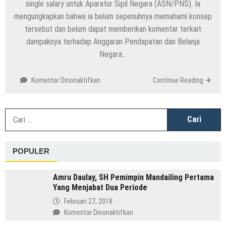
single salary untuk Aparatur Sipil Negara (ASN/PNS). Ia
mengungkapkan bahwa ia belum sepenuhnya memahami konsep
tersebut dan belum dapat memberikan komentar terkait
dampaknya terhadap Anggaran Pendapatan dan Belanja
Negara…
pada
Komentar Dinonaktifkan
Continue Reading
Menteri
Keuangan
Sri
C
Mulyani
u
Masih
Gagal
POPULER
Paham
Konsep
Gaji
Amru Daulay, SH Pemimpin Mandailing Pertama
Tunggal
Yang Menjabat Dua Periode
untuk
Februari 27, 2018
ASN?
pada
Komentar Dinonaktifkan
Amru