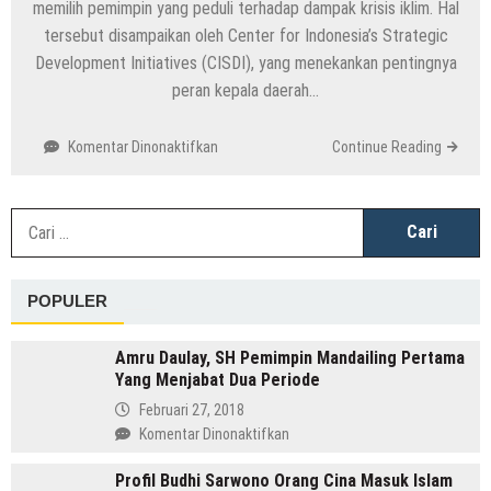
memilih pemimpin yang peduli terhadap dampak krisis iklim. Hal
tersebut disampaikan oleh Center for Indonesia’s Strategic
Development Initiatives (CISDI), yang menekankan pentingnya
peran kepala daerah…
pada
Komentar Dinonaktifkan
Continue Reading
Pilkada
2024
Jadi
C
Momentum
u
Penting
untuk
POPULER
Isu
Krisis
Iklim
Amru Daulay, SH Pemimpin Mandailing Pertama
dan
Yang Menjabat Dua Periode
Ketahanan
Februari 27, 2018
Pangan
pada
Komentar Dinonaktifkan
Amru
Profil Budhi Sarwono Orang Cina Masuk Islam
Daulay,