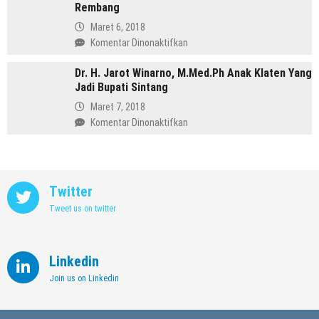
Purbalingga
Rembang
Annisa,
Meninggalkan
Maret 6, 2018
Dunia
pada
Komentar Dinonaktifkan
Kedokteran
Profil
demi
Dr. H. Jarot Winarno, M.Med.Ph Anak Klaten Yang
Abdul
Memimpin
Jadi Bupati Sintang
Hafidz,
Kendal
Dulu
Maret 7, 2018
Supir
pada
Komentar Dinonaktifkan
Kini
Dr.
Jadi
H.
Bupati
Jarot
Rembang
Winarno,
Twitter
M.Med.Ph
Tweet us on twitter
Anak
Klaten
Yang
Jadi
Linkedin
Bupati
Join us on Linkedin
Sintang