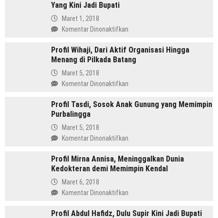
Yang Kini Jadi Bupati
SH
Pemimpin
Maret 1, 2018
Mandailing
pada
Komentar Dinonaktifkan
Pertama
Profil
Yang
Profil Wihaji, Dari Aktif Organisasi Hingga
Budhi
Menjabat
Menang di Pilkada Batang
Sarwono
Dua
Orang
Maret 5, 2018
Periode
Cina
pada
Komentar Dinonaktifkan
Masuk
Profil
Islam
Profil Tasdi, Sosok Anak Gunung yang Memimpin
Wihaji,
Yang
Purbalingga
Dari
Kini
Aktif
Maret 5, 2018
Jadi
Organisasi
pada
Komentar Dinonaktifkan
Bupati
Hingga
Profil
Menang
Profil Mirna Annisa, Meninggalkan Dunia
Tasdi,
di
Kedokteran demi Memimpin Kendal
Sosok
Pilkada
Anak
Maret 6, 2018
Batang
Gunung
pada
Komentar Dinonaktifkan
yang
Profil
Memimpin
Profil Abdul Hafidz, Dulu Supir Kini Jadi Bupati
Mirna