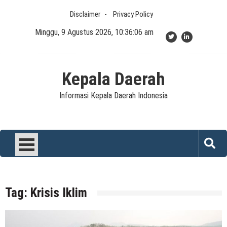
Skip
Disclaimer
Privacy Policy
to
content
Minggu, 9 Agustus 2026, 10:36:06 am
Kepala Daerah
Informasi Kepala Daerah Indonesia
Tag:
Krisis Iklim