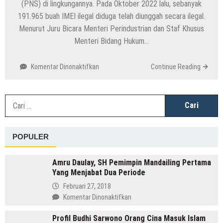
(PNS) di lingkungannya. Pada Oktober 2022 lalu, sebanyak
191.965 buah IMEI ilegal diduga telah diunggah secara ilegal.
Menurut Juru Bicara Menteri Perindustrian dan Staf Khusus
Menteri Bidang Hukum…
pada
Komentar Dinonaktifkan
Continue Reading
Penyusupan
IMEI
Ilegal
C
di
u
Kementerian
Perindustrian:
POPULER
Tiga
Kementerian
Jadi
Amru Daulay, SH Pemimpin Mandailing Pertama
Sorotan
Yang Menjabat Dua Periode
Februari 27, 2018
pada
Komentar Dinonaktifkan
Amru
Profil Budhi Sarwono Orang Cina Masuk Islam
Daulay,