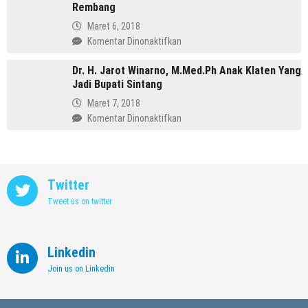
Purbalingga
Rembang
Annisa,
Meninggalkan
Maret 6, 2018
Dunia
pada
Komentar Dinonaktifkan
Kedokteran
Profil
demi
Dr. H. Jarot Winarno, M.Med.Ph Anak Klaten Yang
Abdul
Memimpin
Jadi Bupati Sintang
Hafidz,
Kendal
Dulu
Maret 7, 2018
Supir
pada
Komentar Dinonaktifkan
Kini
Dr.
Jadi
H.
Bupati
Jarot
Rembang
Winarno,
Twitter
M.Med.Ph
Tweet us on twitter
Anak
Klaten
Yang
Jadi
Linkedin
Bupati
Join us on Linkedin
Sintang