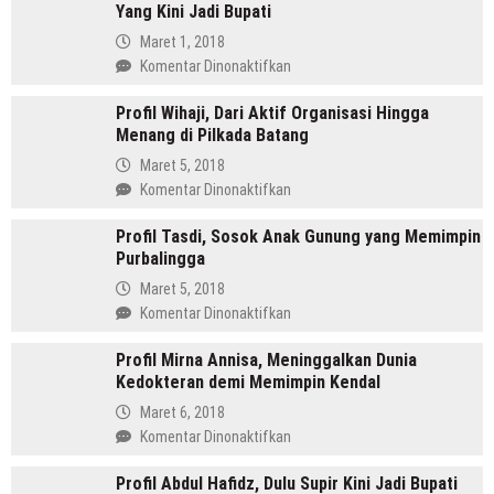
Yang Kini Jadi Bupati
SH
Pemimpin
Maret 1, 2018
Mandailing
pada
Komentar Dinonaktifkan
Pertama
Profil
Yang
Profil Wihaji, Dari Aktif Organisasi Hingga
Budhi
Menjabat
Menang di Pilkada Batang
Sarwono
Dua
Orang
Maret 5, 2018
Periode
Cina
pada
Komentar Dinonaktifkan
Masuk
Profil
Islam
Profil Tasdi, Sosok Anak Gunung yang Memimpin
Wihaji,
Yang
Purbalingga
Dari
Kini
Aktif
Maret 5, 2018
Jadi
Organisasi
pada
Komentar Dinonaktifkan
Bupati
Hingga
Profil
Menang
Profil Mirna Annisa, Meninggalkan Dunia
Tasdi,
di
Kedokteran demi Memimpin Kendal
Sosok
Pilkada
Anak
Maret 6, 2018
Batang
Gunung
pada
Komentar Dinonaktifkan
yang
Profil
Memimpin
Profil Abdul Hafidz, Dulu Supir Kini Jadi Bupati
Mirna