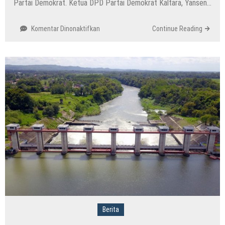
Partai Demokrat. Ketua DPD Partai Demokrat Kaltara, Yansen…
pada
Komentar Dinonaktifkan
Continue Reading
Partai
Demokrat
Mulai
Penjaringan
Calon
Kepala
Daerah
di
Kalimantan
Utara
Berita