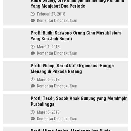
Amru Daulay, SH Pemimpin Mandailing Pertama
Yang Menjabat Dua Periode
Februari 27, 2018
pada
Komentar Dinonaktifkan
Amru
Profil Budhi Sarwono Orang Cina Masuk Islam
Daulay,
Yang Kini Jadi Bupati
SH
Pemimpin
Maret 1, 2018
Mandailing
pada
Komentar Dinonaktifkan
Pertama
Profil
Yang
Profil Wihaji, Dari Aktif Organisasi Hingga
Budhi
Menjabat
Menang di Pilkada Batang
Sarwono
Dua
Orang
Maret 5, 2018
Periode
Cina
pada
Komentar Dinonaktifkan
Masuk
Profil
Islam
Profil Tasdi, Sosok Anak Gunung yang Memimpin
Wihaji,
Yang
Purbalingga
Dari
Kini
Aktif
Maret 5, 2018
Jadi
Organisasi
pada
Komentar Dinonaktifkan
Bupati
Hingga
Profil
Menang
Tasdi,