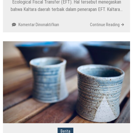
Ecological Fiscal Transfer (EFT). Hal tersebut menegaskan
bahwa Kaltara daerah terbaik dalam penerapan EFT. Kaltara…
pada
Komentar Dinonaktifkan
Continue Reading
Kaltara
Daerah
Terbaik
dalam
Penerapan
EFT
Kalahkan
Provinsi
Lain
Berita