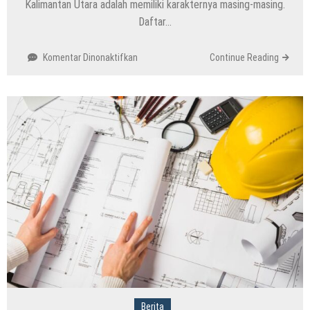
Kalimantan Utara adalah memiliki karakternya masing-masing.
Daftar…
pada
Komentar Dinonaktifkan
Continue Reading
Tarian
Kalimantan
Utara
yang
Sayang
untuk
Dilewatkan
karena
Keunikannya
Berita