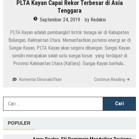
PLTA Kayan Capai Rekor Terbesar di Asia
Tenggara
September 24, 2019
by
Redaksi
PLTA Kayan adalah pembangkit listrik tenaga air di Kabupaten
Bulungan, Kalimantan Utara. Memanfaatkan potensi energi air di
Sungai Kayan, PLTA Kayan akan segera dibangun. Sungai Kayan
sendiri merupakan salah satu sungai besar yang terdapat di
Provinsi Kalimantan Utara (Kaltara). Sungai Kayan berhulu…
pada
Komentar Dinonaktifkan
Continue Reading
PLTA
Kayan
Capai
C
Rekor
u
Terbesar
di
POPULER
Asia
Tenggara