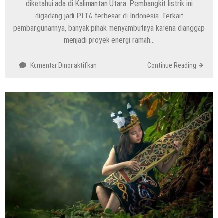
diketahui ada di Kalimantan Utara. Pembangkit listrik ini
digadang jadi PLTA terbesar di Indonesia. Terkait
pembangunannya, banyak pihak menyambutnya karena dianggap
menjadi proyek energi ramah…
pada
Komentar Dinonaktifkan
Continue Reading
PLTA
Kayan
Jadi
Gebrakan
Energi
Baru
di
Indonesia