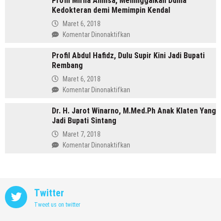
Profil Mirna Annisa, Meninggalkan Dunia
di
Kedokteran demi Memimpin Kendal
Sosok
Pilkada
Anak
Maret 6, 2018
Batang
Gunung
pada
Komentar Dinonaktifkan
yang
Profil
Memimpin
Profil Abdul Hafidz, Dulu Supir Kini Jadi Bupati
Mirna
Purbalingga
Rembang
Annisa,
Meninggalkan
Maret 6, 2018
Dunia
pada
Komentar Dinonaktifkan
Kedokteran
Profil
demi
Dr. H. Jarot Winarno, M.Med.Ph Anak Klaten Yang
Abdul
Memimpin
Jadi Bupati Sintang
Hafidz,
Kendal
Dulu
Maret 7, 2018
Supir
pada
Komentar Dinonaktifkan
Kini
Dr.
Jadi
H.
Bupati
Jarot
Rembang
Winarno,
Twitter
M.Med.Ph
Tweet us on twitter
Anak
Klaten