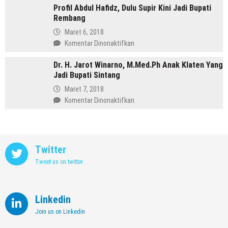
Memimpin
Profil Abdul Hafidz, Dulu Supir Kini Jadi Bupati
Mirna
Purbalingga
Rembang
Annisa,
Meninggalkan
Maret 6, 2018
Dunia
pada
Komentar Dinonaktifkan
Kedokteran
Profil
demi
Dr. H. Jarot Winarno, M.Med.Ph Anak Klaten Yang
Abdul
Memimpin
Jadi Bupati Sintang
Hafidz,
Kendal
Dulu
Maret 7, 2018
Supir
pada
Komentar Dinonaktifkan
Kini
Dr.
Jadi
H.
Bupati
Jarot
Rembang
Winarno,
Twitter
M.Med.Ph
Tweet us on twitter
Anak
Klaten
Yang
Jadi
Linkedin
Bupati
Join us on Linkedin
Sintang