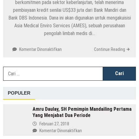
berkomitmen pada sektor keberlanjutan, telah menerima
pembiayaan kredit senilai US$33 juta dari Bank Mandiri dan
Bank DBS Indonesia. Dana ini akan digunakan untuk mengakuisisi
Asia Medical Enviro Services (AMES), sebuah perusahaan
pengolah limbah medis di…
pada
Komentar Dinonaktifkan
Continue Reading
Langkah
Strategis:
TBS
C
Energi
u
Utama
Akuisisi
POPULER
AMES
dengan
Dukungan
Amru Daulay, SH Pemimpin Mandailing Pertama
Pembiayaan
Yang Menjabat Dua Periode
Bank
Februari 27, 2018
Mandiri
pada
Komentar Dinonaktifkan
dan
Amru