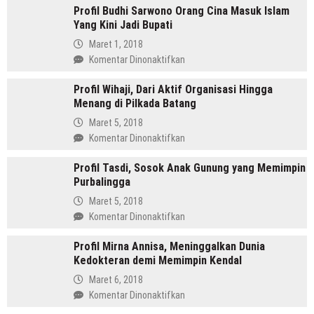
Bank
Profil Budhi Sarwono Orang Cina Masuk Islam
Daulay,
DBS
Yang Kini Jadi Bupati
SH
Indonesia
Pemimpin
Maret 1, 2018
Mandailing
pada
Komentar Dinonaktifkan
Pertama
Profil
Yang
Profil Wihaji, Dari Aktif Organisasi Hingga
Budhi
Menjabat
Menang di Pilkada Batang
Sarwono
Dua
Orang
Maret 5, 2018
Periode
Cina
pada
Komentar Dinonaktifkan
Masuk
Profil
Islam
Profil Tasdi, Sosok Anak Gunung yang Memimpin
Wihaji,
Yang
Purbalingga
Dari
Kini
Aktif
Maret 5, 2018
Jadi
Organisasi
pada
Komentar Dinonaktifkan
Bupati
Hingga
Profil
Menang
Profil Mirna Annisa, Meninggalkan Dunia
Tasdi,
di
Kedokteran demi Memimpin Kendal
Sosok
Pilkada
Anak
Maret 6, 2018
Batang
Gunung
pada
Komentar Dinonaktifkan
yang
Profil