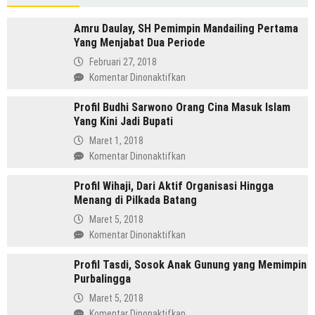
Pilpres
2019
Amru Daulay, SH Pemimpin Mandailing Pertama
Yang Menjabat Dua Periode
Februari 27, 2018
pada
Komentar Dinonaktifkan
Amru
Profil Budhi Sarwono Orang Cina Masuk Islam
Daulay,
Yang Kini Jadi Bupati
SH
Pemimpin
Maret 1, 2018
Mandailing
pada
Komentar Dinonaktifkan
Pertama
Profil
Yang
Profil Wihaji, Dari Aktif Organisasi Hingga
Budhi
Menjabat
Menang di Pilkada Batang
Sarwono
Dua
Orang
Maret 5, 2018
Periode
Cina
pada
Komentar Dinonaktifkan
Masuk
Profil
Islam
Profil Tasdi, Sosok Anak Gunung yang Memimpin
Wihaji,
Yang
Purbalingga
Dari
Kini
Aktif
Maret 5, 2018
Jadi
Organisasi
pada
Komentar Dinonaktifkan