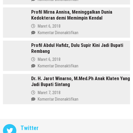
Bupati
Hingga
Profil
Menang
Profil Mirna Annisa, Meninggalkan Dunia
Tasdi,
di
Kedokteran demi Memimpin Kendal
Sosok
Pilkada
Anak
Maret 6, 2018
Batang
Gunung
pada
Komentar Dinonaktifkan
yang
Profil
Memimpin
Profil Abdul Hafidz, Dulu Supir Kini Jadi Bupati
Mirna
Purbalingga
Rembang
Annisa,
Meninggalkan
Maret 6, 2018
Dunia
pada
Komentar Dinonaktifkan
Kedokteran
Profil
demi
Dr. H. Jarot Winarno, M.Med.Ph Anak Klaten Yang
Abdul
Memimpin
Jadi Bupati Sintang
Hafidz,
Kendal
Dulu
Maret 7, 2018
Supir
pada
Komentar Dinonaktifkan
Kini
Dr.
Jadi
H.
Bupati
Jarot
Rembang
Winarno,
Twitter
M.Med.Ph