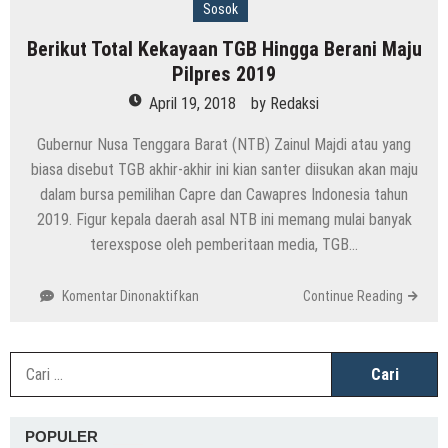
Sosok
Berikut Total Kekayaan TGB Hingga Berani Maju
Pilpres 2019
April 19, 2018
by
Redaksi
Gubernur Nusa Tenggara Barat (NTB) Zainul Majdi atau yang
biasa disebut TGB akhir-akhir ini kian santer diisukan akan maju
dalam bursa pemilihan Capre dan Cawapres Indonesia tahun
2019. Figur kepala daerah asal NTB ini memang mulai banyak
terexspose oleh pemberitaan media, TGB…
pada
Komentar Dinonaktifkan
Continue Reading
Berikut
Total
Kekayaan
C
TGB
u
Hingga
Berani
POPULER
Maju