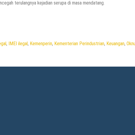
cegah terulangnya kejadian serupa di masa mendatang.
egal
,
IMEI ilegal
,
Kemenperin
,
Kementerian Perindustrian
,
Keuangan
,
Okn