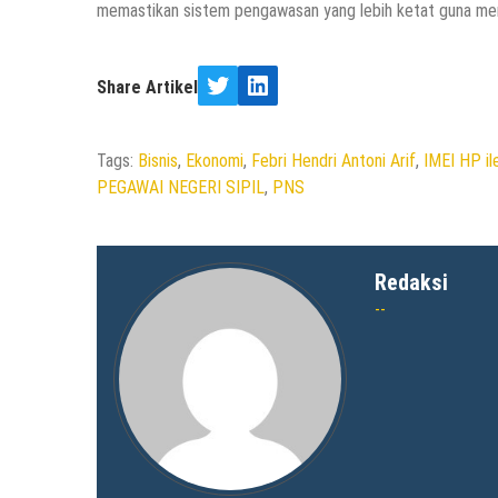
memastikan sistem pengawasan yang lebih ketat guna men
Share Artikel
Twitter
LinkedIn
Tags:
Bisnis
,
Ekonomi
,
Febri Hendri Antoni Arif
,
IMEI HP il
PEGAWAI NEGERI SIPIL
,
PNS
Redaksi