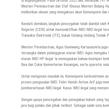
di lingkungannya. Pada Oktober 2022 lalu, sebanyak 191.96
Menteri Perindustrian dan Staf Khusus Menteri Bidang H
melibatkan oknum yang mengakses akun Kemenperin dan m
Kendati demikian, langkah pencegahan telah diambil oleh
Register (CEIR) untuk menonaktifkan IMEI-IMEI ilegal te
Transaksi Elektronik (ITE), bukan Undang-Undang Tindak P
Menteri Perindustrian, Agus Gumiwang Kartasasmita jug
tersangka dalam pelanggaran aturan IMEI. Agus mengaku t
aturan IMEI HP ilegal. Ia menegaskan bahwa keempat lem
Bea dan Cukai Kementerian Keuangan, serta operator selul
Untuk mengatasi masalah ini, Kemenperin berkomitmen 
proses pengusulan IMEI. Febri Hendri Antoni Arif juga m
pemberantasan IMEI ilegal. Kasus IMEI ilegal yang menye
Dengan upaya pencegahan dan penegakan hukum yang tepat
jera bagi pelaku dan pihak terlibat. Sebagai salah satu 