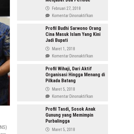
Februari 27, 2018
pada
Komentar Dinonaktifkan
Amru
Daulay,
Profil Budhi Sarwono Orang
Cina Masuk Islam Yang Kini
SH
Jadi Bupati
Pemimpin
Mandailing
Maret 1, 2018
Pertama
pada
Komentar Dinonaktifkan
Yang
Profil
Menjabat
Budhi
Profil Wihaji, Dari Aktif
Dua
Organisasi Hingga Menang di
Sarwono
Periode
Pilkada Batang
Orang
Cina
Maret 5, 2018
Masuk
pada
Komentar Dinonaktifkan
Islam
Profil
Yang
Wihaji,
Profil Tasdi, Sosok Anak
Kini
Gunung yang Memimpin
Dari
Jadi
Purbalingga
Aktif
Bupati
PNS)
Organisasi
Maret 5, 2018
Hingga