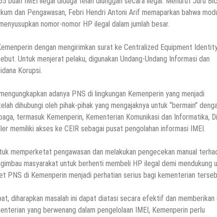
5 buah IMEI ilegal diduga telah diunggah secara ilegal. Menurut Juru Bi
ukum dan Pengawasan, Febri Hendri Antoni Arif memaparkan bahwa modu
enyusupkan nomor-nomor HP ilegal dalam jumlah besar.
 Kemenperin dengan mengirimkan surat ke Centralized Equipment Identit
rsebut. Untuk menjerat pelaku, digunakan Undang-Undang Informasi dan
idana Korupsi.
a mengungkapkan adanya PNS di lingkungan Kemenperin yang menjadi
elah dihubungi oleh pihak-pihak yang mengajaknya untuk “bermain” deng
baga, termasuk Kemenperin, Kementerian Komunikasi dan Informatika, Di
er memiliki akses ke CEIR sebagai pusat pengolahan informasi IMEI.
untuk memperketat pengawasan dan melakukan pengecekan manual terha
engimbau masyarakat untuk berhenti membeli HP ilegal demi mendukung 
ret PNS di Kemenperin menjadi perhatian serius bagi kementerian terseb
, diharapkan masalah ini dapat diatasi secara efektif dan memberikan
kementerian yang berwenang dalam pengelolaan IMEI, Kemenperin perlu