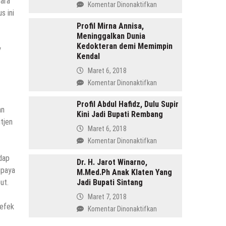
cara
pada
Komentar Dinonaktifkan
Menang
s ini
Profil
di
Tasdi,
Profil Mirna Annisa,
Pilkada
Meninggalkan Dunia
Sosok
Batang
Kedokteran demi Memimpin
Anak
y
Kendal
Gunung
yang
Maret 6, 2018
Memimpin
pada
Komentar Dinonaktifkan
Purbalingga
Profil
Mirna
Profil Abdul Hafidz, Dulu Supir
an
Kini Jadi Bupati Rembang
Annisa,
tjen
Meninggalkan
Maret 6, 2018
Dunia
pada
Komentar Dinonaktifkan
Kedokteran
Profil
demi
dap
Abdul
Dr. H. Jarot Winarno,
Memimpin
upaya
M.Med.Ph Anak Klaten Yang
Hafidz,
Kendal
ut.
Jadi Bupati Sintang
Dulu
Supir
Maret 7, 2018
Kini
 efek
pada
Komentar Dinonaktifkan
Jadi
Dr.
Bupati