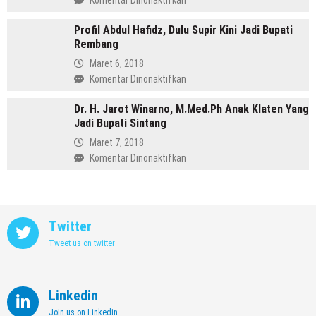
Komentar Dinonaktifkan
yang
Profil
Memimpin
Profil Abdul Hafidz, Dulu Supir Kini Jadi Bupati
Mirna
Purbalingga
Rembang
Annisa,
Meninggalkan
Maret 6, 2018
Dunia
pada
Komentar Dinonaktifkan
Kedokteran
Profil
demi
Dr. H. Jarot Winarno, M.Med.Ph Anak Klaten Yang
Abdul
Memimpin
Jadi Bupati Sintang
Hafidz,
Kendal
Dulu
Maret 7, 2018
Supir
pada
Komentar Dinonaktifkan
Kini
Dr.
Jadi
H.
Bupati
Jarot
Rembang
Winarno,
Twitter
M.Med.Ph
Tweet us on twitter
Anak
Klaten
Yang
Jadi
Linkedin
Bupati
Join us on Linkedin