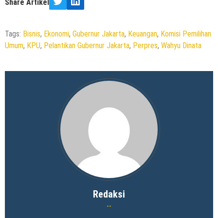
Share Artikel
Twitter
LinkedIn
Tags:
Bisnis
,
Ekonomi
,
Gubernur Jakarta
,
Keuangan
,
Komisi Pemilihan
Umum
,
KPU
,
Pelantikan Gubernur Jakarta
,
Perpres
,
Wahyu Dinata
Redaksi