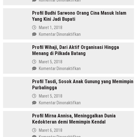
Komentar Dinonaktifkan
Amru
Profil Budhi Sarwono Orang Cina Masuk Islam
Daulay,
Yang Kini Jadi Bupati
SH
Pemimpin
Maret 1, 2018
Mandailing
pada
Komentar Dinonaktifkan
Pertama
Profil
Yang
Profil Wihaji, Dari Aktif Organisasi Hingga
Budhi
Menjabat
Menang di Pilkada Batang
Sarwono
Dua
Orang
Maret 5, 2018
Periode
Cina
pada
Komentar Dinonaktifkan
Masuk
Profil
Islam
Profil Tasdi, Sosok Anak Gunung yang Memimpin
Wihaji,
Yang
Purbalingga
Dari
Kini
Aktif
Maret 5, 2018
Jadi
Organisasi
pada
Komentar Dinonaktifkan
Bupati
Hingga
Profil
Menang
Profil Mirna Annisa, Meninggalkan Dunia
Tasdi,
di
Kedokteran demi Memimpin Kendal
Sosok
Pilkada
Anak
Maret 6, 2018
Batang
Gunung
pada