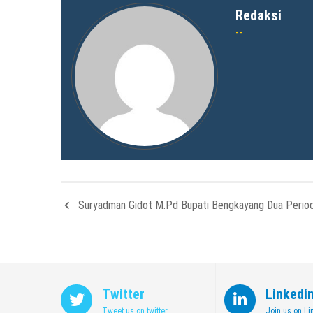
Redaksi
Suryadman Gidot M.Pd Bupati Bengkayang Dua Perio
Twitter
Linkedi
Tweet us on twitter
Join us on Li