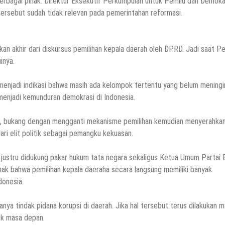
berbagai pihak. Direktur Eksekutif Perkumpulan untuk Pemilu dan Demoka
ersebut sudah tidak relevan pada pemerintahan reformasi.
n akhir dari diskursus pemilihan kepala daerah oleh DPRD. Jadi saat P
inya.
menjadi indikasi bahwa masih ada kelompok tertentu yang belum meningi
menjadi kemunduran demokrasi di Indonesia.
n, bukang dengan mengganti mekanisme pemilihan kemudian menyerahka
i elit politik sebagai pemangku kekuasan.
justru didukung pakar hukum tata negara sekaligus Ketua Umum Partai 
hak bahwa pemilihan kepala daeraha secara langsung memiliki banyak
donesia.
nya tindak pidana korupsi di daerah. Jika hal tersebut terus dilakukan 
uk masa depan.