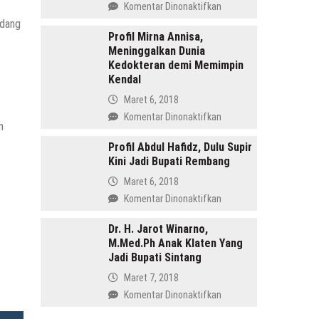
pada
Komentar Dinonaktifkan
Menang
Profil
ndang
di
Tasdi,
Profil Mirna Annisa,
Pilkada
Meninggalkan Dunia
Sosok
Batang
Kedokteran demi Memimpin
Anak
Kendal
Gunung
yang
Maret 6, 2018
Memimpin
pada
Komentar Dinonaktifkan
Purbalingga
n
Profil
Mirna
Profil Abdul Hafidz, Dulu Supir
Kini Jadi Bupati Rembang
Annisa,
Meninggalkan
Maret 6, 2018
Dunia
pada
Komentar Dinonaktifkan
Kedokteran
Profil
demi
Abdul
Dr. H. Jarot Winarno,
Memimpin
M.Med.Ph Anak Klaten Yang
Hafidz,
Kendal
Jadi Bupati Sintang
Dulu
Supir
Maret 7, 2018
Kini
pada
Komentar Dinonaktifkan
Jadi
Dr.
Bupati