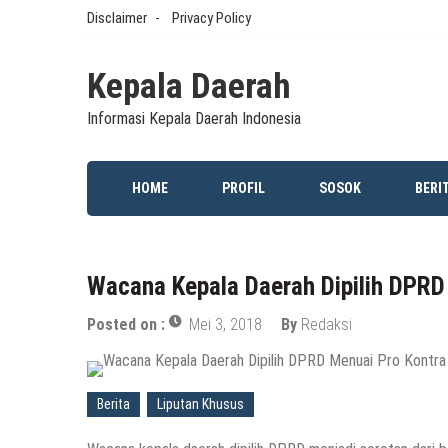
Skip
Disclaimer
Privacy Policy
to
content
Kepala Daerah
Informasi Kepala Daerah Indonesia
HOME
PROFIL
SOSOK
BERI
Wacana Kepala Daerah Dipilih DPRD
Posted on :
Mei 3, 2018
By
Redaksi
Berita
Liputan Khusus