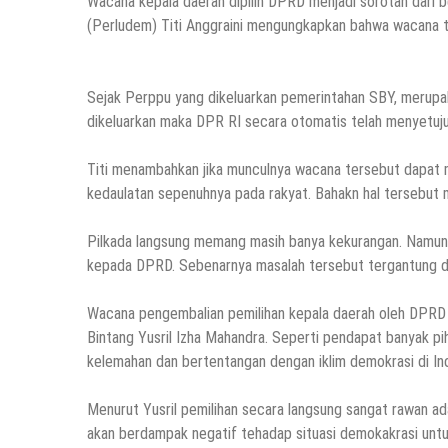
Wacana kepala daerah dipilih DPRD menjadi sorotan dari 
(Perludem) Titi Anggraini mengungkapkan bahwa wacana t
Sejak Perppu yang dikeluarkan pemerintahan SBY, merupaka
dikeluarkan maka DPR RI secara otomatis telah menyetuju
Titi menambahkan jika munculnya wacana tersebut dapat 
kedaulatan sepenuhnya pada rakyat. Bahakn hal tersebut 
Pilkada langsung memang masih banya kekurangan. Namu
kepada DPRD. Sebenarnya masalah tersebut tergantung dar
Wacana pengembalian pemilihan kepala daerah oleh DPRD 
Bintang Yusril Izha Mahandra. Seperti pendapat banyak pi
kelemahan dan bertentangan dengan iklim demokrasi di In
Menurut Yusril pemilihan secara langsung sangat rawan ada
akan berdampak negatif tehadap situasi demokakrasi unt