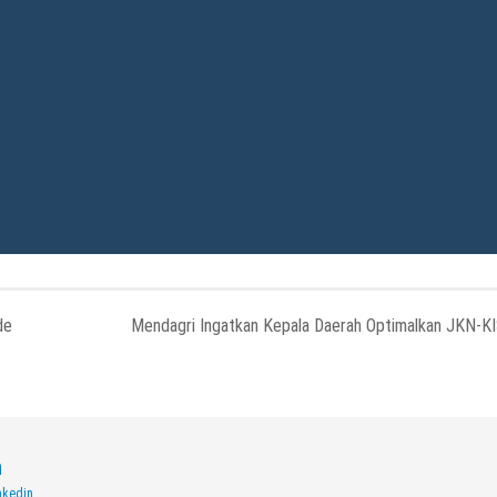
de
Mendagri Ingatkan Kepala Daerah Optimalkan JKN-K
n
nkedin