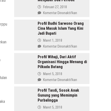
rasi
Februari 27, 2018
pada
Komentar Dinonaktifkan
Amru
Daulay,
Profil Budhi Sarwono Orang
erppu
Cina Masuk Islam Yang Kini
SH
Jadi Bupati
Pemimpin
Mandailing
Maret 1, 2018
nkan
Pertama
pada
Komentar Dinonaktifkan
Yang
Profil
Menjabat
Budhi
Profil Wihaji, Dari Aktif
Dua
n
Organisasi Hingga Menang di
Sarwono
Periode
Pilkada Batang
Orang
Cina
Maret 5, 2018
Masuk
Bulan
pada
Komentar Dinonaktifkan
Islam
Profil
Yang
Wihaji,
Profil Tasdi, Sosok Anak
Kini
Gunung yang Memimpin
Dari
Jadi
Purbalingga
Aktif
maka
Bupati
Organisasi
Maret 5, 2018
Hingga