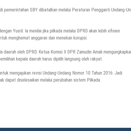
 di pemerintahan SBY dibatalkan melalui Peraturan Pengganti Undang-U
an Yusril. Ia menilai jika pilkada melalui DPRD akan lebih efisien
h untuk menghemat anggaran dan menekan korupsi.
pala daerah oleh DPRD. Ketua Komisi II DPR Zainudin Amali mengungkapka
lihan kepala daerah harus dipilih langsung oleh rakyat.
 untuk mengajukan revisi Undang-Undang Nomor 10 Tahun 2016. Jadi
dak dapat diselesaikan melalui perubahan sistem Pilkada.