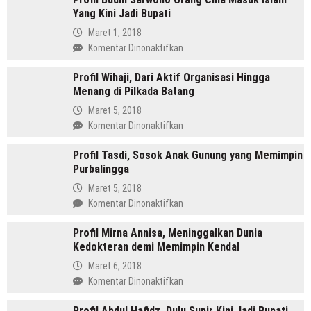
Yang Kini Jadi Bupati
SH
Pemimpin
Maret 1, 2018
Mandailing
pada
Komentar Dinonaktifkan
Pertama
Profil
Yang
Profil Wihaji, Dari Aktif Organisasi Hingga
Budhi
Menjabat
Menang di Pilkada Batang
Sarwono
Dua
Orang
Maret 5, 2018
Periode
Cina
pada
Komentar Dinonaktifkan
Masuk
Profil
Islam
Profil Tasdi, Sosok Anak Gunung yang Memimpin
Wihaji,
Yang
Purbalingga
Dari
Kini
Aktif
Maret 5, 2018
Jadi
Organisasi
pada
Komentar Dinonaktifkan
Bupati
Hingga
Profil
Menang
Profil Mirna Annisa, Meninggalkan Dunia
Tasdi,
di
Kedokteran demi Memimpin Kendal
Sosok
Pilkada
Anak
Maret 6, 2018
Batang
Gunung
pada
Komentar Dinonaktifkan
yang
Profil
Memimpin
Profil Abdul Hafidz, Dulu Supir Kini Jadi Bupati
Mirna