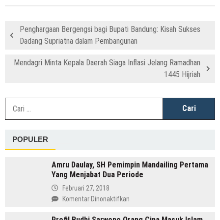
Penghargaan Bergengsi bagi Bupati Bandung: Kisah Sukses
Dadang Supriatna dalam Pembangunan
Mendagri Minta Kepala Daerah Siaga Inflasi Jelang Ramadhan
1445 Hijriah
C
u
POPULER
Amru Daulay, SH Pemimpin Mandailing Pertama
Yang Menjabat Dua Periode
Februari 27, 2018
pada
Komentar Dinonaktifkan
Amru
Profil Budhi Sarwono Orang Cina Masuk Islam
Daulay,