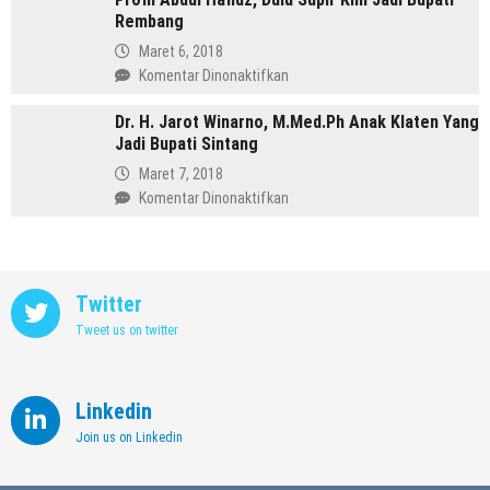
Purbalingga
Rembang
Annisa,
Meninggalkan
Maret 6, 2018
Dunia
pada
Komentar Dinonaktifkan
Kedokteran
Profil
demi
Dr. H. Jarot Winarno, M.Med.Ph Anak Klaten Yang
Abdul
Memimpin
Jadi Bupati Sintang
Hafidz,
Kendal
Dulu
Maret 7, 2018
Supir
pada
Komentar Dinonaktifkan
Kini
Dr.
Jadi
H.
Bupati
Jarot
Rembang
Winarno,
Twitter
M.Med.Ph
Tweet us on twitter
Anak
Klaten
Yang
Jadi
Linkedin
Bupati
Join us on Linkedin
Sintang