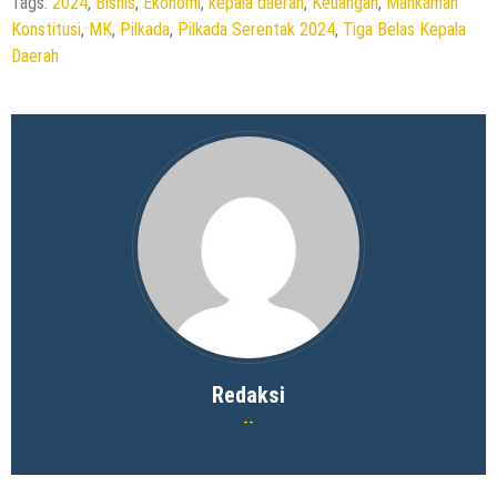
Tags:
2024
,
Bisnis
,
Ekonomi
,
kepala daerah
,
Keuangan
,
Mahkamah
Konstitusi
,
MK
,
Pilkada
,
Pilkada Serentak 2024
,
Tiga Belas Kepala
Daerah
Redaksi