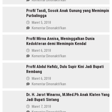
Komentar Dinonaktifkan
Masuk
Profil
Islam
Profil Tasdi, Sosok Anak Gunung yang Memimpin
Wihaji,
Yang
Purbalingga
Dari
Kini
Aktif
Maret 5, 2018
Jadi
Organisasi
pada
Komentar Dinonaktifkan
Bupati
Hingga
Profil
Menang
Profil Mirna Annisa, Meninggalkan Dunia
Tasdi,
di
Kedokteran demi Memimpin Kendal
Sosok
Pilkada
Anak
Maret 6, 2018
Batang
Gunung
pada
Komentar Dinonaktifkan
yang
Profil
Memimpin
Profil Abdul Hafidz, Dulu Supir Kini Jadi Bupati
Mirna
Purbalingga
Rembang
Annisa,
Meninggalkan
Maret 6, 2018
Dunia
pada
Komentar Dinonaktifkan
Kedokteran
Profil
demi
Dr. H. Jarot Winarno, M.Med.Ph Anak Klaten Yang
Abdul
Memimpin
Jadi Bupati Sintang
Hafidz,
Kendal
Dulu
Maret 7, 2018
Supir
pada