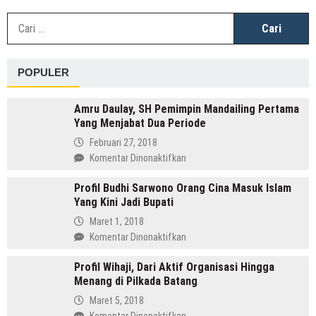
C
u
POPULER
Amru Daulay, SH Pemimpin Mandailing Pertama
Yang Menjabat Dua Periode
Februari 27, 2018
pada
Komentar Dinonaktifkan
Amru
Profil Budhi Sarwono Orang Cina Masuk Islam
Daulay,
Yang Kini Jadi Bupati
SH
Pemimpin
Maret 1, 2018
Mandailing
pada
Komentar Dinonaktifkan
Pertama
Profil
Yang
Profil Wihaji, Dari Aktif Organisasi Hingga
Budhi
Menjabat
Menang di Pilkada Batang
Sarwono
Dua
Orang
Maret 5, 2018
Periode
Cina
pada