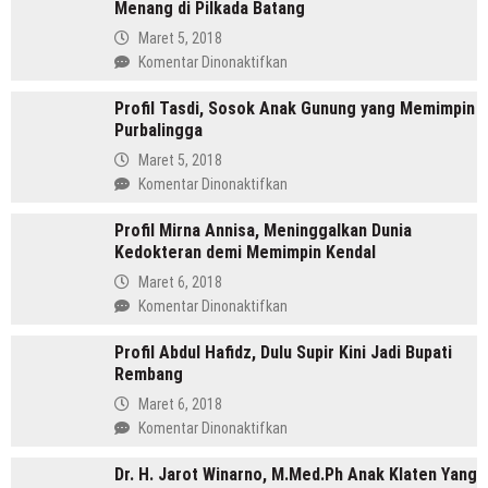
Menang di Pilkada Batang
Sarwono
Dua
Orang
Maret 5, 2018
Periode
Cina
pada
Komentar Dinonaktifkan
Masuk
Profil
Islam
Profil Tasdi, Sosok Anak Gunung yang Memimpin
Wihaji,
Yang
Purbalingga
Dari
Kini
Aktif
Maret 5, 2018
Jadi
Organisasi
pada
Komentar Dinonaktifkan
Bupati
Hingga
Profil
Menang
Profil Mirna Annisa, Meninggalkan Dunia
Tasdi,
di
Kedokteran demi Memimpin Kendal
Sosok
Pilkada
Anak
Maret 6, 2018
Batang
Gunung
pada
Komentar Dinonaktifkan
yang
Profil
Memimpin
Profil Abdul Hafidz, Dulu Supir Kini Jadi Bupati
Mirna
Purbalingga
Rembang
Annisa,
Meninggalkan
Maret 6, 2018
Dunia
pada
Komentar Dinonaktifkan
Kedokteran
Profil
demi
Dr. H. Jarot Winarno, M.Med.Ph Anak Klaten Yang
Abdul
Memimpin