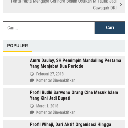
Fakta-fakta Mengapa Gerindra Belum Usulkan M Taufik Jadi
Cawagub DKI
C
u
POPULER
Amru Daulay, SH Pemimpin Mandailing Pertama
Yang Menjabat Dua Periode
Februari 27, 2018
pada
Komentar Dinonaktifkan
Amru
Profil Budhi Sarwono Orang Cina Masuk Islam
Daulay,
Yang Kini Jadi Bupati
SH
Pemimpin
Maret 1, 2018
Mandailing
pada
Komentar Dinonaktifkan
Pertama
Profil
Yang
Profil Wihaji, Dari Aktif Organisasi Hingga
Budhi
Menjabat