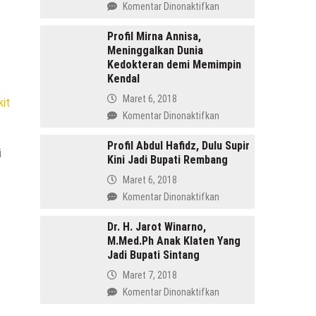
pada
Komentar Dinonaktifkan
Menang
Profil
di
Tasdi,
Profil Mirna Annisa,
Pilkada
Meninggalkan Dunia
Sosok
Batang
Kedokteran demi Memimpin
Anak
Kendal
Gunung
yang
Maret 6, 2018
it
Memimpin
pada
Komentar Dinonaktifkan
Purbalingga
Profil
Mirna
Profil Abdul Hafidz, Dulu Supir
i
Kini Jadi Bupati Rembang
Annisa,
Meninggalkan
Maret 6, 2018
Dunia
pada
Komentar Dinonaktifkan
Kedokteran
Profil
demi
Abdul
Dr. H. Jarot Winarno,
Memimpin
M.Med.Ph Anak Klaten Yang
Hafidz,
Kendal
Jadi Bupati Sintang
Dulu
Supir
Maret 7, 2018
Kini
pada
Komentar Dinonaktifkan
Jadi
Dr.
Bupati