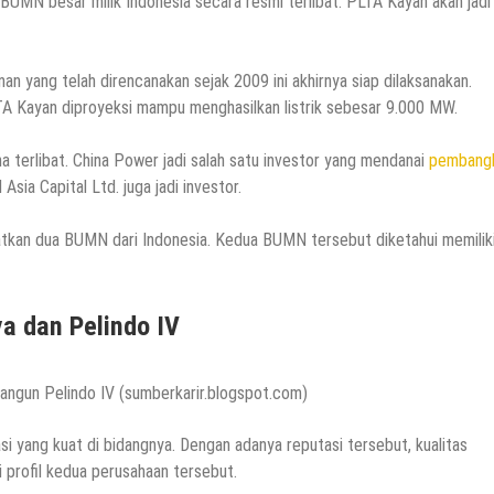
UMN besar milik Indonesia secara resmi terlibat. PLTA Kayan akan jadi
n yang telah direncanakan sejak 2009 ini akhirnya siap dilaksanakan.
LTA Kayan diproyeksi mampu menghasilkan listrik sebesar 9.000 MW.
 terlibat. China Power jadi salah satu investor yang mendanai
pembangk
Asia Capital Ltd. juga jadi investor.
atkan dua BUMN dari Indonesia. Kedua BUMN tersebut diketahui memilik
a dan Pelindo IV
angun Pelindo IV (sumberkarir.blogspot.com)
si yang kuat di bidangnya. Dengan adanya reputasi tersebut, kualitas
i profil kedua perusahaan tersebut.