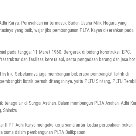
dhi Karya. Perusahaan ini termasuk Badan Usaha Milik Negara yang
eputasinya yang baik, wajar jika pembangunan PLTA Kayan diserahkan pada
rsial pada tanggal 11 Maret 1960. Bergerak di bidang konstruksi, EPC,
nfrastruktur dan fasilitas kereta api, serta pengadaan barang dan jasa hot
listrik. Sebelumnya juga membangun beberapa pembangkit listrik di
ai pembangkit listrik pernah ditanganinya, yaitu PLTU Sintang, PLTU Tembi
ik tenaga air di Sungai Asahan. Dalam membangun PLTA Asahan, Adhi Ka
, Shimizu.
asi II PT Adhi Karya mengaku kerja sama antar kedua perusahaan bukan
rja sama dalam pembangunan PLTA Balikpapan.