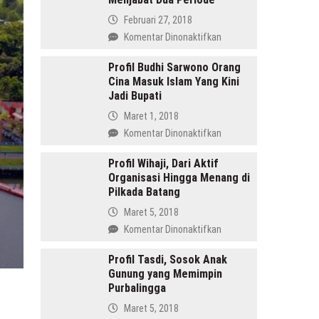
Februari 27, 2018
pada
Komentar Dinonaktifkan
Amru
Daulay,
Profil Budhi Sarwono Orang
Cina Masuk Islam Yang Kini
SH
Jadi Bupati
Pemimpin
Mandailing
Maret 1, 2018
Pertama
pada
Komentar Dinonaktifkan
Yang
Profil
Menjabat
Budhi
Profil Wihaji, Dari Aktif
Dua
Organisasi Hingga Menang di
Sarwono
Periode
Pilkada Batang
Orang
Cina
Maret 5, 2018
Masuk
pada
Komentar Dinonaktifkan
Islam
Profil
Yang
Wihaji,
Profil Tasdi, Sosok Anak
Kini
Gunung yang Memimpin
Dari
Jadi
Purbalingga
Aktif
Bupati
Organisasi
Maret 5, 2018
Hingga