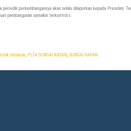
periodik perkembangannya akan selalu dilaporkan kepada Presiden. Te
buat pembangunan semakin terkontrol.s
strik terbesar
,
PLTA SUNGAI KAYAN
,
SUNGAI KAYAN