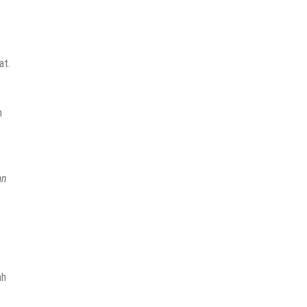
H.
Rembang
Jarot
Winarno,
M.Med.Ph
Anak
at.
Klaten
Yang
Jadi
n
Bupati
Sintang
an
ah