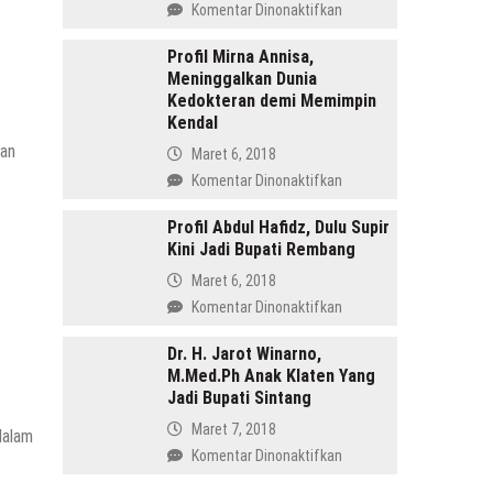
pada
Komentar Dinonaktifkan
Menang
Profil
di
Tasdi,
Profil Mirna Annisa,
Pilkada
Meninggalkan Dunia
Sosok
Batang
Kedokteran demi Memimpin
Anak
Kendal
Gunung
yang
kan
Maret 6, 2018
Memimpin
pada
Komentar Dinonaktifkan
Purbalingga
Profil
Mirna
Profil Abdul Hafidz, Dulu Supir
Kini Jadi Bupati Rembang
Annisa,
Meninggalkan
Maret 6, 2018
Dunia
pada
Komentar Dinonaktifkan
Kedokteran
Profil
demi
Abdul
Dr. H. Jarot Winarno,
Memimpin
M.Med.Ph Anak Klaten Yang
Hafidz,
Kendal
Jadi Bupati Sintang
Dulu
Supir
Maret 7, 2018
dalam
Kini
pada
Komentar Dinonaktifkan
Jadi
Dr.
Bupati