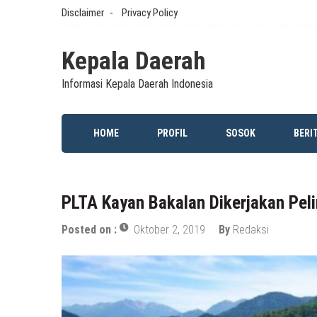
Skip
Disclaimer
Privacy Policy
to
content
Kepala Daerah
Informasi Kepala Daerah Indonesia
HOME
PROFIL
SOSOK
BERI
PLTA Kayan Bakalan Dikerjakan Peli
Posted on :
Oktober 2, 2019
By
Redaksi