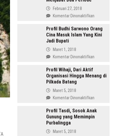
Februari 27, 2018
pada
Komentar Dinonaktifkan
Amru
Daulay,
Profil Budhi Sarwono Orang
Cina Masuk Islam Yang Kini
SH
Jadi Bupati
Pemimpin
Mandailing
Maret 1, 2018
Pertama
pada
Komentar Dinonaktifkan
Yang
Profil
Menjabat
Budhi
Profil Wihaji, Dari Aktif
Dua
Organisasi Hingga Menang di
Sarwono
Periode
Pilkada Batang
Orang
Cina
Maret 5, 2018
Masuk
pada
Komentar Dinonaktifkan
Islam
Profil
Yang
Wihaji,
Profil Tasdi, Sosok Anak
Kini
Gunung yang Memimpin
Dari
Jadi
Purbalingga
Aktif
Bupati
Organisasi
Maret 5, 2018
TA
Hingga