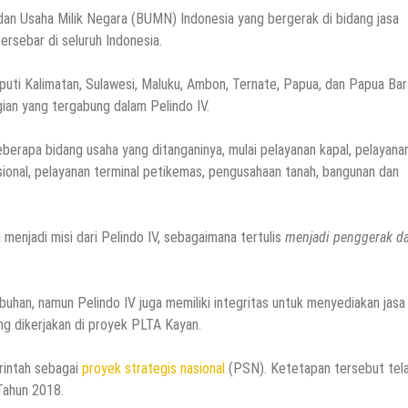
an Usaha Milik Negara (BUMN) Indonesia yang bergerak di bidang jasa
ersebar di seluruh Indonesia.
iputi Kalimatan, Sulawesi, Maluku, Ambon, Ternate, Papua, dan Papua Bar
ian yang tergabung dalam Pelindo IV.
 beberapa bidang usaha yang ditanganinya, mulai pelayanan kapal, pelayana
ional, pelayanan terminal petikemas, pengusahaan tanah, bangunan dan
menjadi misi dari Pelindo IV, sebagaimana tertulis
m
enjadi penggerak d
buhan, namun Pelindo IV juga memiliki integritas untuk menyediakan jasa
g dikerjakan di proyek PLTA Kayan.
rintah sebagai
proyek strategis nasional
(PSN). Ketetapan tersebut tel
Tahun 2018.