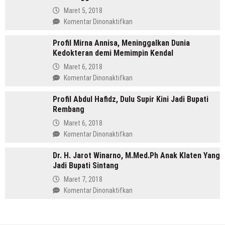
Kini
Aktif
Maret 5, 2018
Jadi
Organisasi
pada
Komentar Dinonaktifkan
Bupati
Hingga
Profil
Menang
Profil Mirna Annisa, Meninggalkan Dunia
Tasdi,
di
Kedokteran demi Memimpin Kendal
Sosok
Pilkada
Anak
Maret 6, 2018
Batang
Gunung
pada
Komentar Dinonaktifkan
yang
Profil
Memimpin
Profil Abdul Hafidz, Dulu Supir Kini Jadi Bupati
Mirna
Purbalingga
Rembang
Annisa,
Meninggalkan
Maret 6, 2018
Dunia
pada
Komentar Dinonaktifkan
Kedokteran
Profil
demi
Dr. H. Jarot Winarno, M.Med.Ph Anak Klaten Yang
Abdul
Memimpin
Jadi Bupati Sintang
Hafidz,
Kendal
Dulu
Maret 7, 2018
Supir
pada
Komentar Dinonaktifkan
Kini
Dr.
Jadi
H.
Bupati
Jarot