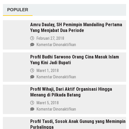
POPULER
Amru Daulay, SH Pemimpin Mandailing Pertama
Yang Menjabat Dua Periode
Februari 27, 2018
pada
Komentar Dinonaktifkan
Amru
Profil Budhi Sarwono Orang Cina Masuk Islam
Daulay,
Yang Kini Jadi Bupati
SH
Pemimpin
Maret 1, 2018
Mandailing
pada
Komentar Dinonaktifkan
Pertama
Profil
Yang
Profil Wihaji, Dari Aktif Organisasi Hingga
Budhi
Menjabat
Menang di Pilkada Batang
Sarwono
Dua
Orang
Maret 5, 2018
Periode
Cina
pada
Komentar Dinonaktifkan
Masuk
Profil
Islam
Profil Tasdi, Sosok Anak Gunung yang Memimpin
Wihaji,
Yang
Purbalingga
Dari