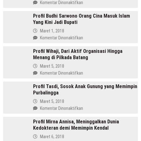
pada
Komentar Dinonaktifkan
Amru
Profil Budhi Sarwono Orang Cina Masuk Islam
Daulay,
Yang Kini Jadi Bupati
SH
Pemimpin
Maret 1, 2018
Mandailing
pada
Komentar Dinonaktifkan
Pertama
Profil
Yang
Profil Wihaji, Dari Aktif Organisasi Hingga
Budhi
Menjabat
Menang di Pilkada Batang
Sarwono
Dua
Orang
Maret 5, 2018
Periode
Cina
pada
Komentar Dinonaktifkan
Masuk
Profil
Islam
Profil Tasdi, Sosok Anak Gunung yang Memimpin
Wihaji,
Yang
Purbalingga
Dari
Kini
Aktif
Maret 5, 2018
Jadi
Organisasi
pada
Komentar Dinonaktifkan
Bupati
Hingga
Profil
Menang
Profil Mirna Annisa, Meninggalkan Dunia
Tasdi,
di
Kedokteran demi Memimpin Kendal
Sosok
Pilkada
Anak
Maret 6, 2018
Batang