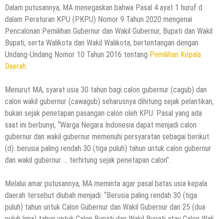
Dalam putusannya, MA menegaskan bahwa Pasal 4 ayat 1 huruf d
dalam Peraturan KPU (PKPU) Nomor 9 Tahun 2020 mengenai
Pencalonan Pemilihan Gubernur dan Wakil Gubernur, Bupati dan Wakil
Bupati, serta Walikota dan Wakil Walikota, bertentangan dengan
Undang-Undang Nomor 10 Tahun 2016 tentang
Pemilihan Kepala
Daerah
.
Menurut MA, syarat usia 30 tahun bagi calon gubernur (cagub) dan
calon wakil gubernur (cawagub) seharusnya dihitung sejak pelantikan,
bukan sejak penetapan pasangan calon oleh KPU. Pasal yang ada
saat ini berbunyi, “Warga Negara Indonesia dapat menjadi calon
gubernur dan wakil gubernur memenuhi persyaratan sebagai berikut.
(d). berusia paling rendah 30 (tiga puluh) tahun untuk calon gubernur
dan wakil gubernur … terhitung sejak penetapan calon”.
Melalui amar putusannya, MA meminta agar pasal batas usia kepala
daerah tersebut diubah menjadi: “Berusia paling rendah 30 (tiga
puluh) tahun untuk Calon Gubernur dan Wakil Gubernur dan 25 (dua
puluh lima) tahun untuk Calon Bupati dan Wakil Bupati atau Calon Wali