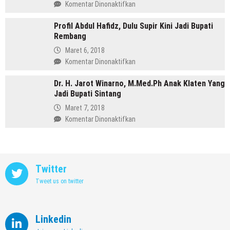
Gunung
pada
Komentar Dinonaktifkan
yang
Profil
Memimpin
Profil Abdul Hafidz, Dulu Supir Kini Jadi Bupati
Mirna
Purbalingga
Rembang
Annisa,
Meninggalkan
Maret 6, 2018
Dunia
pada
Komentar Dinonaktifkan
Kedokteran
Profil
demi
Dr. H. Jarot Winarno, M.Med.Ph Anak Klaten Yang
Abdul
Memimpin
Jadi Bupati Sintang
Hafidz,
Kendal
Dulu
Maret 7, 2018
Supir
pada
Komentar Dinonaktifkan
Kini
Dr.
Jadi
H.
Bupati
Jarot
Rembang
Winarno,
Twitter
M.Med.Ph
Tweet us on twitter
Anak
Klaten
Yang
Jadi
Linkedin
Bupati