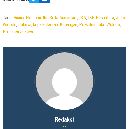
Twitter
LinkedIn
Tags:
Bisnis
,
Ekonomi
,
Ibu Kota Nusantara
,
IKN
,
IKN Nusantara
,
Joko
Widodo
,
Jokowi
,
kepala daerah
,
Keuangan
,
Presiden Joko Widodo
,
Presiden Jokowi
Redaksi