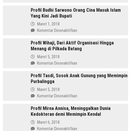
Amru
Profil Budhi Sarwono Orang Cina Masuk Islam
Daulay,
Yang Kini Jadi Bupati
SH
Pemimpin
Maret 1, 2018
Mandailing
pada
Komentar Dinonaktifkan
Pertama
Profil
Yang
Profil Wihaji, Dari Aktif Organisasi Hingga
Budhi
Menjabat
Menang di Pilkada Batang
Sarwono
Dua
Orang
Maret 5, 2018
Periode
Cina
pada
Komentar Dinonaktifkan
Masuk
Profil
Islam
Profil Tasdi, Sosok Anak Gunung yang Memimpin
Wihaji,
Yang
Purbalingga
Dari
Kini
Aktif
Maret 5, 2018
Jadi
Organisasi
pada
Komentar Dinonaktifkan
Bupati
Hingga
Profil
Menang
Profil Mirna Annisa, Meninggalkan Dunia
Tasdi,
di
Kedokteran demi Memimpin Kendal
Sosok
Pilkada
Anak
Maret 6, 2018
Batang
Gunung
pada
Komentar Dinonaktifkan