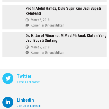
yang
Profil
Memimpin
Profil Abdul Hafidz, Dulu Supir Kini Jadi Bupati
Mirna
Purbalingga
Rembang
Annisa,
Meninggalkan
Maret 6, 2018
Dunia
pada
Komentar Dinonaktifkan
Kedokteran
Profil
demi
Dr. H. Jarot Winarno, M.Med.Ph Anak Klaten Yang
Abdul
Memimpin
Jadi Bupati Sintang
Hafidz,
Kendal
Dulu
Maret 7, 2018
Supir
pada
Komentar Dinonaktifkan
Kini
Dr.
Jadi
H.
Bupati
Jarot
Rembang
Winarno,
Twitter
M.Med.Ph
Tweet us on twitter
Anak
Klaten
Yang
Jadi
Linkedin
Bupati
Join us on Linkedin
Sintang