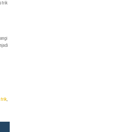
H.
trik
Rembang
Jarot
Winarno,
M.Med.Ph
Anak
Klaten
rangi
Yang
njadi
Jadi
Bupati
Sintang
trik
,