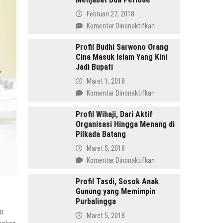
Februari 27, 2018
pada
Komentar Dinonaktifkan
Amru
Daulay,
Profil Budhi Sarwono Orang
Cina Masuk Islam Yang Kini
SH
Jadi Bupati
Pemimpin
Mandailing
Maret 1, 2018
Pertama
pada
Komentar Dinonaktifkan
Yang
Profil
Menjabat
Budhi
Profil Wihaji, Dari Aktif
Dua
Organisasi Hingga Menang di
Sarwono
Periode
Pilkada Batang
Orang
Cina
Maret 5, 2018
Masuk
pada
Komentar Dinonaktifkan
Islam
Profil
Yang
Wihaji,
Profil Tasdi, Sosok Anak
Kini
Gunung yang Memimpin
Dari
Jadi
Purbalingga
Aktif
Bupati
an
Organisasi
Maret 5, 2018
Hingga