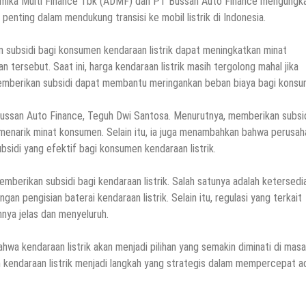
Dinamika Multi Finance Tbk (ADMF) dan PT Bussan Auto Finance mengungk
penting dalam mendukung transisi ke mobil listrik di Indonesia.
 subsidi bagi konsumen kendaraan listrik dapat meningkatkan minat
ersebut. Saat ini, harga kendaraan listrik masih tergolong mahal jika
emberikan subsidi dapat membantu meringankan beban biaya bagi konsu
Bussan Auto Finance, Teguh Dwi Santosa. Menurutnya, memberikan subsi
uk menarik minat konsumen. Selain itu, ia juga menambahkan bahwa perusa
sidi yang efektif bagi konsumen kendaraan listrik.
emberikan subsidi bagi kendaraan listrik. Salah satunya adalah ketersedi
gan pengisian baterai kendaraan listrik. Selain itu, regulasi yang terkait
hnya jelas dan menyeluruh.
hwa kendaraan listrik akan menjadi pilihan yang semakin diminati di masa
n kendaraan listrik menjadi langkah yang strategis dalam mempercepat a