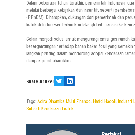
Dalam beberapa tahun terakhir, pemerintah Indonesia jug
melalui berbagai kebijakan dan insentif, seperti pembeba
(PPnBM). Diharapkan, dukungan dari pemerintah dan per
listrik di Indonesia. Dalam konteks global, transisi ke ken
Selain menjadi solusi untuk mengurangi emisi gas rumah kac
ketergantungan terhadap bahan bakar fosil yang semakin te
langkah penting dalam mendorong adopsi kendaraan ramah
dampak perubahan iklim.
Share Artikel
Twitter
LinkedIn
Tags:
Adira Dinamika Multi Finance
,
Hafid Hadeli
,
Industri 
Subsidi Kendaraan Listrik
Redaksi