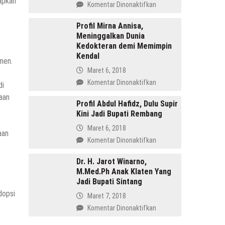
apkan
pada
Komentar Dinonaktifkan
Menang
Profil
di
Tasdi,
Profil Mirna Annisa,
Pilkada
Meninggalkan Dunia
Sosok
Batang
Kedokteran demi Memimpin
Anak
Kendal
Gunung
men.
yang
Maret 6, 2018
Memimpin
pada
Komentar Dinonaktifkan
di
Purbalingga
Profil
haan
Mirna
Profil Abdul Hafidz, Dulu Supir
Kini Jadi Bupati Rembang
Annisa,
Meninggalkan
Maret 6, 2018
aan
Dunia
pada
Komentar Dinonaktifkan
Kedokteran
Profil
demi
Abdul
Dr. H. Jarot Winarno,
Memimpin
M.Med.Ph Anak Klaten Yang
Hafidz,
Kendal
Jadi Bupati Sintang
Dulu
Supir
dopsi
Maret 7, 2018
Kini
pada
Komentar Dinonaktifkan
Jadi
Dr.
Bupati