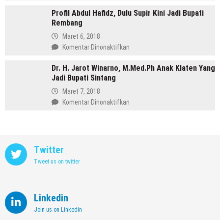
Profil
Memimpin
Profil Abdul Hafidz, Dulu Supir Kini Jadi Bupati
Mirna
Purbalingga
Rembang
Annisa,
Meninggalkan
Maret 6, 2018
Dunia
pada
Komentar Dinonaktifkan
Kedokteran
Profil
demi
Dr. H. Jarot Winarno, M.Med.Ph Anak Klaten Yang
Abdul
Memimpin
Jadi Bupati Sintang
Hafidz,
Kendal
Dulu
Maret 7, 2018
Supir
pada
Komentar Dinonaktifkan
Kini
Dr.
Jadi
H.
Bupati
Jarot
Rembang
Winarno,
Twitter
M.Med.Ph
Tweet us on twitter
Anak
Klaten
Yang
Jadi
Linkedin
Bupati
Join us on Linkedin
Sintang