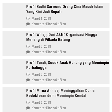
Amru
Profil Budhi Sarwono Orang Cina Masuk Islam
Daulay,
Yang Kini Jadi Bupati
SH
Pemimpin
Maret 1, 2018
Mandailing
pada
Komentar Dinonaktifkan
Pertama
Profil
Yang
Profil Wihaji, Dari Aktif Organisasi Hingga
Budhi
Menjabat
Menang di Pilkada Batang
Sarwono
Dua
Orang
Maret 5, 2018
Periode
Cina
pada
Komentar Dinonaktifkan
Masuk
Profil
Islam
Profil Tasdi, Sosok Anak Gunung yang Memimpin
Wihaji,
Yang
Purbalingga
Dari
Kini
Aktif
Maret 5, 2018
Jadi
Organisasi
pada
Komentar Dinonaktifkan
Bupati
Hingga
Profil
Menang
Profil Mirna Annisa, Meninggalkan Dunia
Tasdi,
di
Kedokteran demi Memimpin Kendal
Sosok
Pilkada
Anak
Maret 6, 2018
Batang
Gunung
pada
Komentar Dinonaktifkan
yang