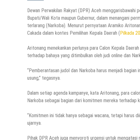
Dewan Perwakilan Rakyat (DPR) Aceh menggarisbawahi pen
Bupati/Wali Kota maupun Gubernur, dalam menangani permas
terlarang (Narkoba). Menurut pernyataan Aramiko Aritonan
Cakada dalam kontes Pemilihan Kepala Daerah (
Pilkada 2
Aritonang menekankan perlunya para Calon Kepala Daerah 
terhadap bahaya yang ditimbulkan oleh judi online dan Nar
“Pemberantasan judol dan Narkoba harus menjadi bagian 
usung,” tegasnya.
Dalam setiap agenda kampanye, kata Aritonang, para calo
Narkoba sebagai bagian dari komitmen mereka terhadap 
“Komitmen ini tidak hanya sebagai wacana, tetapi harus 
ujarnya.
Pihak DPR Aceh juga menyoroti urgensi untuk mengatasi m