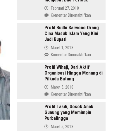
Februari 27, 2018
pada
Komentar Dinonaktifkan
Amru
Daulay,
Profil Budhi Sarwono Orang
Cina Masuk Islam Yang Kini
SH
Jadi Bupati
Pemimpin
Mandailing
Maret 1, 2018
Pertama
pada
Komentar Dinonaktifkan
Yang
Profil
Menjabat
Budhi
Profil Wihaji, Dari Aktif
Dua
Organisasi Hingga Menang di
Sarwono
Periode
Pilkada Batang
Orang
Cina
Maret 5, 2018
Masuk
pada
Komentar Dinonaktifkan
Islam
Profil
Yang
Wihaji,
Profil Tasdi, Sosok Anak
Kini
Gunung yang Memimpin
Dari
Jadi
Purbalingga
Aktif
Bupati
Organisasi
Maret 5, 2018
Hingga