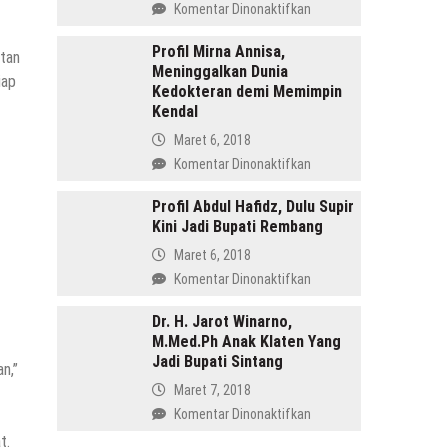
pada
Komentar Dinonaktifkan
Menang
Profil
di
Tasdi,
Profil Mirna Annisa,
atan
Pilkada
Meninggalkan Dunia
Sosok
iap
Batang
Kedokteran demi Memimpin
Anak
Kendal
Gunung
yang
Maret 6, 2018
Memimpin
pada
Komentar Dinonaktifkan
Purbalingga
Profil
Mirna
Profil Abdul Hafidz, Dulu Supir
Kini Jadi Bupati Rembang
Annisa,
Meninggalkan
Maret 6, 2018
Dunia
pada
Komentar Dinonaktifkan
Kedokteran
Profil
demi
Abdul
Dr. H. Jarot Winarno,
Memimpin
M.Med.Ph Anak Klaten Yang
Hafidz,
Kendal
Jadi Bupati Sintang
Dulu
n,”
Supir
Maret 7, 2018
Kini
pada
Komentar Dinonaktifkan
Jadi
Dr.
t.
Bupati