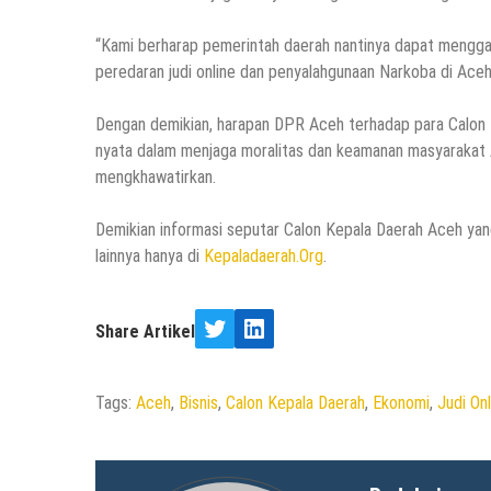
“Kami berharap pemerintah daerah nantinya dapat mengga
peredaran judi online dan penyalahgunaan Narkoba di Aceh,
Dengan demikian, harapan DPR Aceh terhadap para Calon K
nyata dalam menjaga moralitas dan keamanan masyarakat 
mengkhawatirkan.
Demikian informasi seputar Calon Kepala Daerah Aceh yang 
lainnya hanya di
Kepaladaerah.Org
.
Share Artikel
Twitter
LinkedIn
Tags:
Aceh
,
Bisnis
,
Calon Kepala Daerah
,
Ekonomi
,
Judi Onl