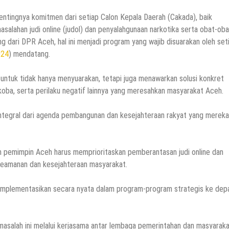
tingnya komitmen dari setiap Calon Kepala Daerah (Cakada), baik
alahan judi online (judol) dan penyalahgunaan narkotika serta obat-ob
g dari DPR Aceh, hal ini menjadi program yang wajib disuarakan oleh set
024
) mendatang.
untuk tidak hanya menyuarakan, tetapi juga menawarkan solusi konkret
koba, serta perilaku negatif lainnya yang meresahkan masyarakat Aceh.
integral dari agenda pembangunan dan kesejahteraan rakyat yang mereka
n pemimpin Aceh harus memprioritaskan pemberantasan judi online dan
keamanan dan kesejahteraan masyarakat.
diimplementasikan secara nyata dalam program-program strategis ke depa
asalah ini melalui kerjasama antar lembaga pemerintahan dan masyaraka